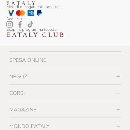
Scyavuru
Metodi di pagamento accettati:
Sicily Food
Seguici su:
Silvio Carta
Scopri il programma fedeltà:
Sirch
Slow Food Editore
SPESA ONLINE
Slow Food Editore Per Eataly
Smeralda
NEGOZI
Sottolestelle
CORSI
Sullali
Tartuflanghe
MAGAZINE
Tenuta I Gelsi
MONDO EATALY
Tenuta Rapitalà