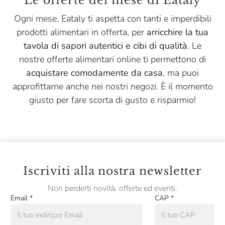
Le offerte del mese di Eataly
Massimago
Ogni mese, Eataly ti aspetta con tanti e imperdibili
Menabrea
prodotti alimentari in offerta, per
arricchire la tua
Montanaro
tavola di sapori autentici e cibi di qualità
. Le
Niasca Portofino
nostre offerte alimentari online ti permettono di
acquistare comodamente da casa
, ma puoi
Nonino
approfittarne anche nei nostri negozi. È il momento
Opperbacco
giusto per fare scorta di gusto e risparmio!
Pasta Fresca Rossi
Pasta Natura
Pastificio Artusi
Iscriviti alla nostra newsletter
Pastificio Di Treviso
Non perderti novità, offerte ed eventi.
Pellegrino
Email
*
CAP
*
Peroni