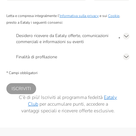
Podere Cittadella
Poggio Al Tesoro
Letta e compresa integralmente l’
Informativa sulla privacy
e sui
Cookie
,
presto a Eataly i seguenti consensi:
Raffo
Desidero ricevere da Eataly offerte, comunicazioni
RealTea
*
commerciali e informazioni su eventi
Renato Ratti
Presto a Eataly il mio consenso per le attività di marketing descritte al
punto
2.F dell’Informativa sulla Privacy
Finalità di profilazione
Riso Del Falasco
Presto a Eataly il consenso per trattare i miei dati per finalità di profilazione
descritte al
punto 2.E dell’Informativa sulla Privacy
, nonché per propormi
Rocca Di Frassinello
* Campi obbligatori
comunicazioni commerciali personalizzate, in caso di consenso prestato ai
sensi del precedente punto 1.
Salmon & Co
ISCRIVITI
Sangiolaro
C’è di più! Iscriviti al programma fedeltà
Eataly
Club
per accumulare punti, accedere a
Santa Tea
vantaggi speciali e ricevere offerte esclusive.
Santa Vittoria
Sapone Di Un Tempo