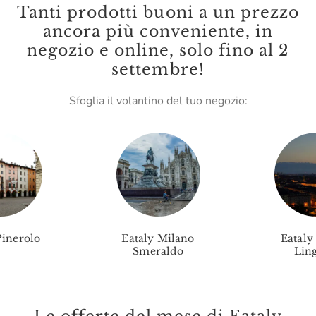
Tanti prodotti buoni a un prezzo
Le Vigne Di Zamò
ancora più conveniente, in
negozio e online, solo fino al 2
Leone
settembre!
Lungarotti
Sfoglia il volantino del tuo negozio:
Madama Oliva
Malenchini
Mamma Mia
Marc E Manuel Giro
Marchese Raggio
Marchesi Migliorati
Pinerolo
Eataly Milano
Eataly
Smeraldo
Ling
Marchesi Di Barolo
Mario Fongo