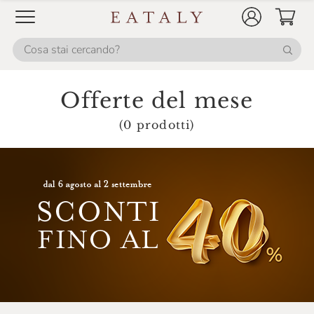
Firriato
Fontanafredda
Fox Italia
Fresco Piada
Offerte del mese
Frescobaldi
(0 prodotti)
Galvanina
Gancia
Giavi
Gin Mare
Gli Aironi
Grondona
Guado Al Melo