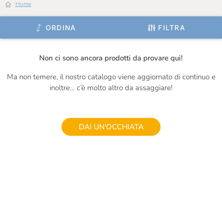
Home
Hendrick's
ORDINA
FILTRA
Ignalat
Il Frutto Permesso
Non ci sono ancora prodotti da provare qui!
Il Mercante Di Spezie
Ma non temere, il nostro catalogo viene aggiornato di continuo e
Il Vallino
inoltre… c’è molto altro da assaggiare!
Inalpi
Is Veg
DAI UN'OCCHIATA
J.Gasco
Jam.m
La Valletta
La Zolla
Le Terre Di Don Peppe