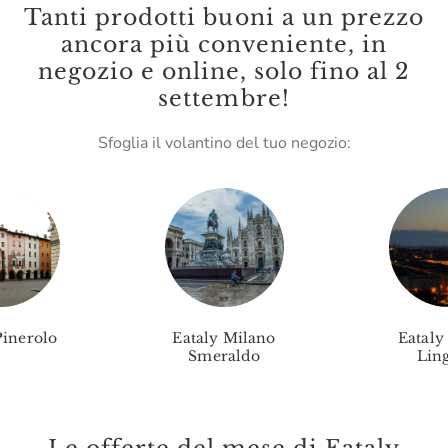
Tanti prodotti buoni a un prezzo
Leone
ancora più conveniente, in
negozio e online, solo fino al 2
Lungarotti
settembre!
Madama Oliva
Sfoglia il volantino del tuo negozio:
Malenchini
Mamma Mia
Marc E Manuel Giro
Marchese Raggio
Marchesi Migliorati
Pinerolo
Eataly Milano
Eataly
Marchesi Di Barolo
Smeraldo
Ling
Mario Fongo
Massimago