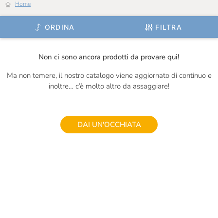
Home
Ignalat
ORDINA
FILTRA
Il Frutto Permesso
Il Mercante Di Spezie
Non ci sono ancora prodotti da provare qui!
Il Vallino
Ma non temere, il nostro catalogo viene aggiornato di continuo e
inoltre… c’è molto altro da assaggiare!
Inalpi
Is Veg
J.Gasco
DAI UN'OCCHIATA
Jam.m
La Valletta
La Zolla
Le Terre Di Don Peppe
Le Vigne Di Zamò