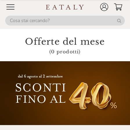
Fontanafredda
Fox Italia
Fresco Piada
Frescobaldi
Offerte del mese
Galvanina
(0 prodotti)
Gancia
Giavi
Gin Mare
Gli Aironi
Grondona
Guado Al Melo
Hendrick's