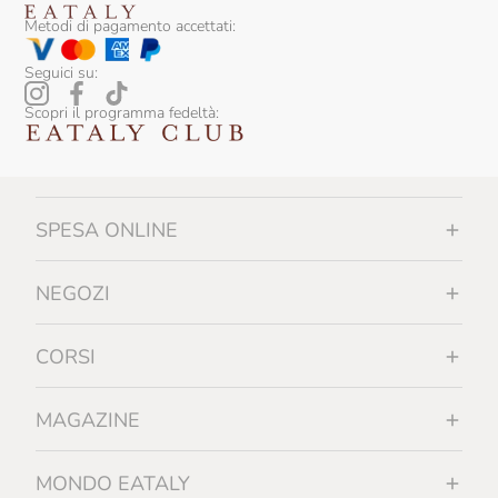
Sicily Food
Metodi di pagamento accettati:
Silvio Carta
Seguici su:
Sirch
Scopri il programma fedeltà:
Slow Food Editore
Slow Food Editore Per Eataly
SPESA ONLINE
Smeralda
Sottolestelle
NEGOZI
Sullali
CORSI
Tartuflanghe
Tenuta I Gelsi
MAGAZINE
Tenuta Rapitalà
MONDO EATALY
Tenute Lunelli