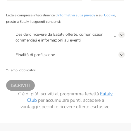
Poggio Al Tesoro
Raffo
Letta e compresa integralmente l’
Informativa sulla privacy
e sui
Cookie
,
presto a Eataly i seguenti consensi:
RealTea
Desidero ricevere da Eataly offerte, comunicazioni
Renato Ratti
*
commerciali e informazioni su eventi
Presto a Eataly il mio consenso per le attività di marketing descritte al
punto
Riso Del Falasco
2.F dell’Informativa sulla Privacy
Finalità di profilazione
Rocca Di Frassinello
Presto a Eataly il consenso per trattare i miei dati per finalità di profilazione
descritte al
punto 2.E dell’Informativa sulla Privacy
, nonché per propormi
Salmon & Co
* Campi obbligatori
comunicazioni commerciali personalizzate, in caso di consenso prestato ai
sensi del precedente punto 1.
Sangiolaro
ISCRIVITI
Santa Tea
C’è di più! Iscriviti al programma fedeltà
Eataly
Club
per accumulare punti, accedere a
Santa Vittoria
vantaggi speciali e ricevere offerte esclusive.
Sapone Di Un Tempo
Scyavuru