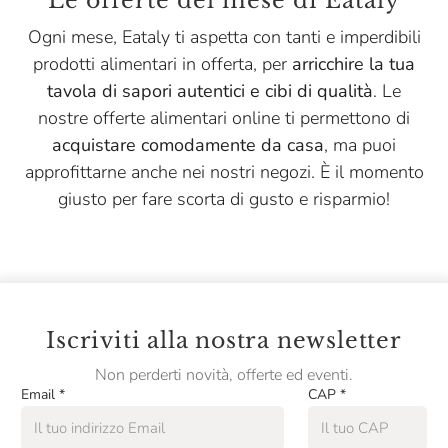
Le offerte del mese di Eataly
Menabrea
Ogni mese, Eataly ti aspetta con tanti e imperdibili
Montanaro
prodotti alimentari in offerta, per
arricchire la tua
Niasca Portofino
tavola di sapori autentici e cibi di qualità
. Le
nostre offerte alimentari online ti permettono di
Nonino
acquistare comodamente da casa
, ma puoi
Opperbacco
approfittarne anche nei nostri negozi. È il momento
Pasta Fresca Rossi
giusto per fare scorta di gusto e risparmio!
Pasta Natura
Pastificio Artusi
Pastificio Di Treviso
Iscriviti alla nostra newsletter
Pellegrino
Non perderti novità, offerte ed eventi.
Peroni
Email
*
CAP
*
Podere Cittadella