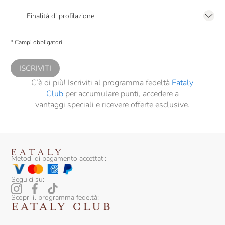
Presto a Eataly il mio consenso per le attività di marketing descritte al
punto
2.F dell’Informativa sulla Privacy
Finalità di profilazione
Presto a Eataly il consenso per trattare i miei dati per finalità di profilazione
descritte al
punto 2.E dell’Informativa sulla Privacy
, nonché per propormi
* Campi obbligatori
comunicazioni commerciali personalizzate, in caso di consenso prestato ai
sensi del precedente punto 1.
ISCRIVITI
C’è di più! Iscriviti al programma fedeltà
Eataly
Club
per accumulare punti, accedere a
vantaggi speciali e ricevere offerte esclusive.
Metodi di pagamento accettati:
Seguici su:
Scopri il programma fedeltà: