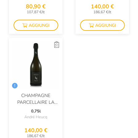
80,90 €
140,00 €
107,87 €/lt
186,67 €/lt
AGGIUNGI
AGGIUNGI
CHAMPAGNE
PARCELLAIRE LA
SABLONNIERE
0,75l
André Heucq
140,00 €
186,67 €/lt