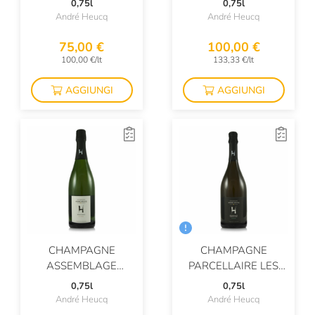
0,75l
0,75l
André Heucq
André Heucq
75,00 €
100,00 €
100,00 €/lt
133,33 €/lt
AGGIUNGI
AGGIUNGI
CHAMPAGNE
CHAMPAGNE
ASSEMBLAGE
PARCELLAIRE LES
NATURE
ROCHES
0,75l
0,75l
André Heucq
André Heucq