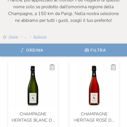
Francia, più apprezzato al mondo! Può fregiarsi di questo
nome solo se prodotto dall'omonima regione della
Champagne, a 150 km da Parigi. Nella nostra selezione
ne abbiamo per tutti i gusti, scegli il tuo preferito!
Home
...
Bollicine
ORDINA
FILTRA
CHAMPAGNE
CHAMPAGNE
HERITAGE BLANC DE
HERITAGE ROSÉ DE
MEUNIER
MEUNIER PHASE 1