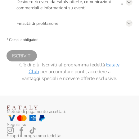
Desidero ricevere da Eataly offerte, comunicazioni
*
commerciali e informazioni su eventi
Presto a Eataly il mio consenso per le attività di marketing descritte al
punto
2.F dell’Informativa sulla Privacy
Finalità di profilazione
Presto a Eataly il consenso per trattare i miei dati per finalità di profilazione
descritte al
punto 2.E dell’Informativa sulla Privacy
, nonché per propormi
* Campi obbligatori
comunicazioni commerciali personalizzate, in caso di consenso prestato ai
sensi del precedente punto 1.
ISCRIVITI
C’è di più! Iscriviti al programma fedeltà
Eataly
Club
per accumulare punti, accedere a
vantaggi speciali e ricevere offerte esclusive.
Metodi di pagamento accettati:
Seguici su:
Scopri il programma fedeltà: