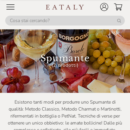
Frecciarossa
Gancia
Gruppo Cevico
Kettmeier
L'Autin
Spumante
Marco Carpineti
(2 prodotti)
Massimago
Monogram
Monte Rossa
Esistono tanti modi per produrre uno Spumante di
Montellori
qualità: Metodo Classico, Metodo Charmat o Martinotti,
Movia
rifermentati in bottiglia o PetNat. Tecniche di verse per
ottenere un unico obbietivo: le amate bollicine! Dalle più
Opera02