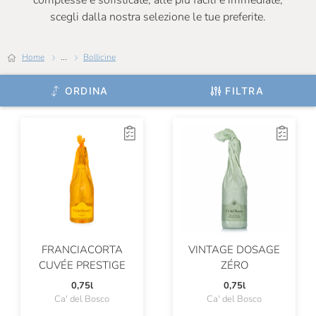
complesse e sofisticate, alle più facili e immediate,
Orsi San Vito
scegli dalla nostra selezione le tue preferite.
Planeta
Home
...
Bollicine
Porta Del Vento
ORDINA
FILTRA
Primosic
Romandiola
San Giovanni
Serafini & Vidotto
Sergio Mottura
Slavcek
FRANCIACORTA
VINTAGE DOSAGE
Solouva
CUVÉE PRESTIGE
ZÉRO
Sullali
0,75l
0,75l
Ca' del Bosco
Ca' del Bosco
Tenuta L'Armonia