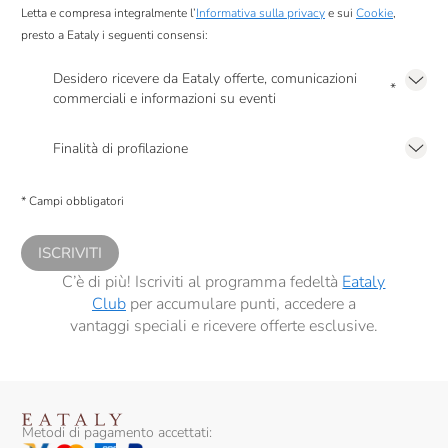
Letta e compresa integralmente l’
Informativa sulla privacy
e sui
Cookie
,
presto a Eataly i seguenti consensi:
Desidero ricevere da Eataly offerte, comunicazioni
*
commerciali e informazioni su eventi
Presto a Eataly il mio consenso per le attività di marketing descritte al
punto
2.F dell’Informativa sulla Privacy
Finalità di profilazione
Presto a Eataly il consenso per trattare i miei dati per finalità di profilazione
descritte al
punto 2.E dell’Informativa sulla Privacy
, nonché per propormi
* Campi obbligatori
comunicazioni commerciali personalizzate, in caso di consenso prestato ai
sensi del precedente punto 1.
ISCRIVITI
C’è di più! Iscriviti al programma fedeltà
Eataly
Club
per accumulare punti, accedere a
vantaggi speciali e ricevere offerte esclusive.
Metodi di pagamento accettati: