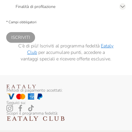
2.F dell’Informativa sulla Privacy
Finalità di profilazione
Presto a Eataly il consenso per trattare i miei dati per finalità di profilazione
descritte al
punto 2.E dell’Informativa sulla Privacy
, nonché per propormi
* Campi obbligatori
comunicazioni commerciali personalizzate, in caso di consenso prestato ai
sensi del precedente punto 1.
ISCRIVITI
C’è di più! Iscriviti al programma fedeltà
Eataly
Club
per accumulare punti, accedere a
vantaggi speciali e ricevere offerte esclusive.
Metodi di pagamento accettati:
Seguici su:
Scopri il programma fedeltà: