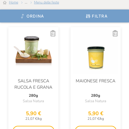
Home
...
Menu delle feste
Talatta
ORDINA
FILTRA
Tartufai Bio
Tartuflanghe
Terre Del Castelmagno
Testa Conserve
Trote Astro
Urbani Tartufi
SALSA FRESCA
MAIONESE FRESCA
Ventura
RUCOLA E GRANA
280g
280g
Vicente Marino
Salsa Natura
Salsa Natura
Wild Salmon
5,90 €
5,90 €
Épiù
21,07 €/kg
21,07 €/kg