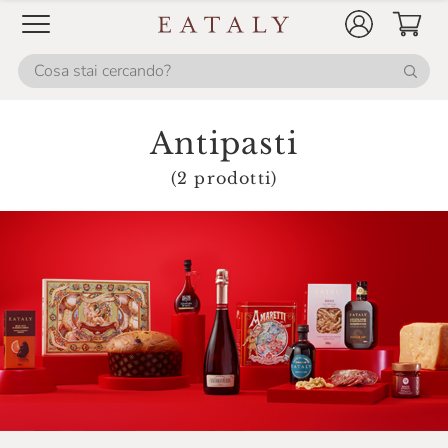
Répertoire Culinaire
Salmon & Co
Salsa Natura
Antipasti
Salumificio Bazza
Salumificio Mannori
(2 prodotti)
Salumificio Romano Mainelli
Santoro
Santu Predu
Savini Tartufi
Sicily Food
Soena
Sottolestelle