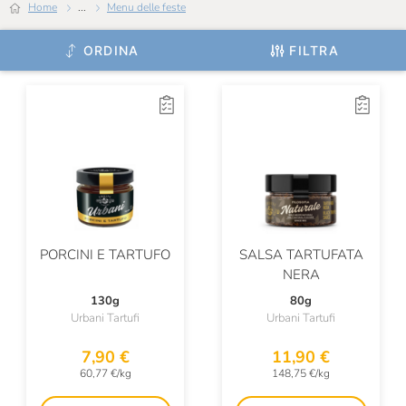
Home
...
Menu delle feste
Sottolestelle
ORDINA
FILTRA
Talatta
Tartufai Bio
Tartuflanghe
Terre Del Castelmagno
Testa Conserve
Trote Astro
PORCINI E TARTUFO
SALSA TARTUFATA
Urbani Tartufi
NERA
130g
80g
Ventura
Urbani Tartufi
Urbani Tartufi
Vicente Marino
7,90 €
11,90 €
60,77 €/kg
148,75 €/kg
Wild Salmon