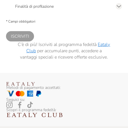
2.F dell’Informativa sulla Privacy
Finalità di profilazione
Presto a Eataly il consenso per trattare i miei dati per finalità di profilazione
descritte al
punto 2.E dell’Informativa sulla Privacy
, nonché per propormi
* Campi obbligatori
comunicazioni commerciali personalizzate, in caso di consenso prestato ai
sensi del precedente punto 1.
ISCRIVITI
C’è di più! Iscriviti al programma fedeltà
Eataly
Club
per accumulare punti, accedere a
vantaggi speciali e ricevere offerte esclusive.
Metodi di pagamento accettati:
Seguici su:
Scopri il programma fedeltà: