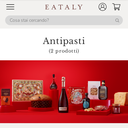
Roi
Répertoire Culinaire
Salmon & Co
Antipasti
Salsa Natura
(2 prodotti)
Salumificio Bazza
Salumificio Mannori
Salumificio Romano Mainelli
Santoro
Santu Predu
Savini Tartufi
Sicily Food
Soena