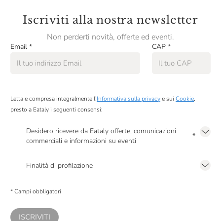
Iscriviti alla nostra newsletter
Non perderti novità, offerte ed eventi.
Email
*
CAP
*
Letta e compresa integralmente l’
Informativa sulla privacy
e sui
Cookie
,
presto a Eataly i seguenti consensi:
Desidero ricevere da Eataly offerte, comunicazioni
*
commerciali e informazioni su eventi
Presto a Eataly il mio consenso per le attività di marketing descritte al
punto
2.F dell’Informativa sulla Privacy
Finalità di profilazione
Presto a Eataly il consenso per trattare i miei dati per finalità di profilazione
descritte al
punto 2.E dell’Informativa sulla Privacy
, nonché per propormi
* Campi obbligatori
comunicazioni commerciali personalizzate, in caso di consenso prestato ai
sensi del precedente punto 1.
ISCRIVITI