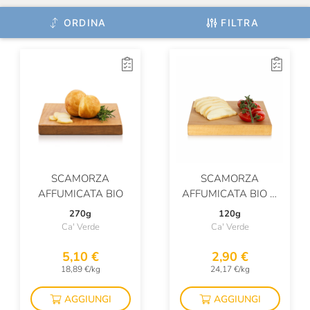
ORDINA
FILTRA
SCAMORZA
SCAMORZA
AFFUMICATA BIO
AFFUMICATA BIO A
FETTE
270g
120g
Ca' Verde
Ca' Verde
5,10 €
2,90 €
18,89 €/kg
24,17 €/kg
AGGIUNGI
AGGIUNGI