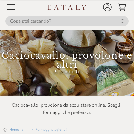
Caciocavallo, provolone e
altri
(5 prodotti)
Caciocavallo, provolone da acquistare online. Scegli i
formaggi che preferisci.
Home
...
Formaggi stagionati