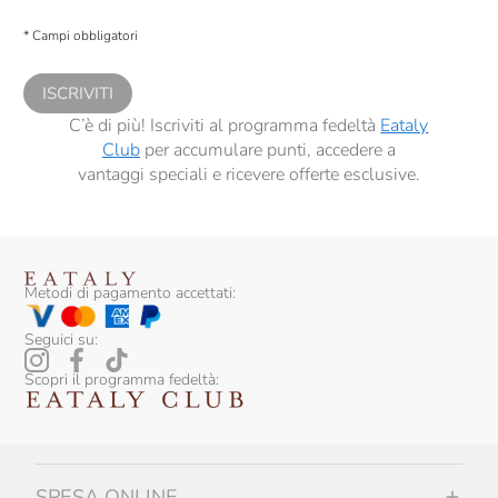
Presto a Eataly il consenso per trattare i miei dati per finalità di profilazione
descritte al
punto 2.E dell’Informativa sulla Privacy
, nonché per propormi
* Campi obbligatori
comunicazioni commerciali personalizzate, in caso di consenso prestato ai
sensi del precedente punto 1.
ISCRIVITI
C’è di più! Iscriviti al programma fedeltà
Eataly
Club
per accumulare punti, accedere a
vantaggi speciali e ricevere offerte esclusive.
Metodi di pagamento accettati:
Seguici su:
Scopri il programma fedeltà:
SPESA ONLINE