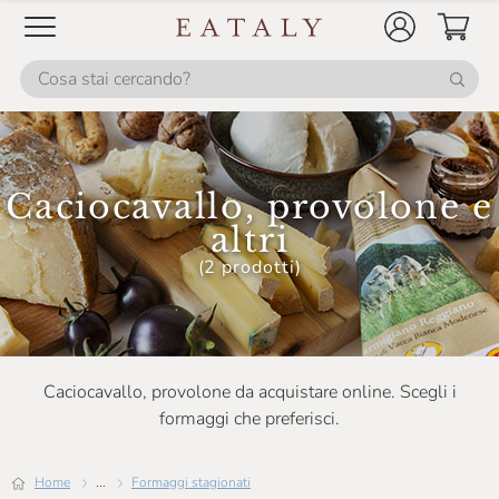
Caciocavallo, provolone e
altri
(2 prodotti)
Caciocavallo, provolone da acquistare online. Scegli i
formaggi che preferisci.
Home
...
Formaggi stagionati