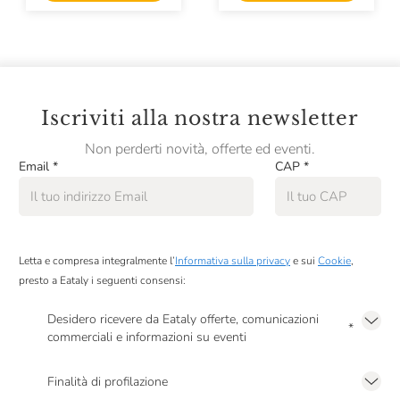
Iscriviti alla nostra newsletter
Non perderti novità, offerte ed eventi.
Email
*
CAP
*
Letta e compresa integralmente l’
Informativa sulla privacy
e sui
Cookie
,
presto a Eataly i seguenti consensi:
Desidero ricevere da Eataly offerte, comunicazioni
*
commerciali e informazioni su eventi
Presto a Eataly il mio consenso per le attività di marketing descritte al
punto
2.F dell’Informativa sulla Privacy
Finalità di profilazione