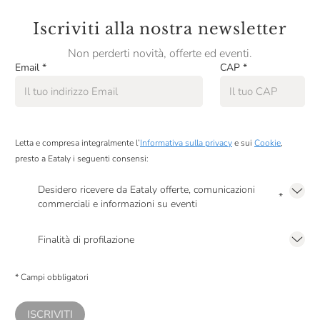
Iscriviti alla nostra newsletter
Non perderti novità, offerte ed eventi.
Email
*
CAP
*
Letta e compresa integralmente l’
Informativa sulla privacy
e sui
Cookie
,
presto a Eataly i seguenti consensi:
Desidero ricevere da Eataly offerte, comunicazioni
*
commerciali e informazioni su eventi
Presto a Eataly il mio consenso per le attività di marketing descritte al
punto
2.F dell’Informativa sulla Privacy
Finalità di profilazione
Presto a Eataly il consenso per trattare i miei dati per finalità di profilazione
descritte al
punto 2.E dell’Informativa sulla Privacy
, nonché per propormi
* Campi obbligatori
comunicazioni commerciali personalizzate, in caso di consenso prestato ai
sensi del precedente punto 1.
ISCRIVITI