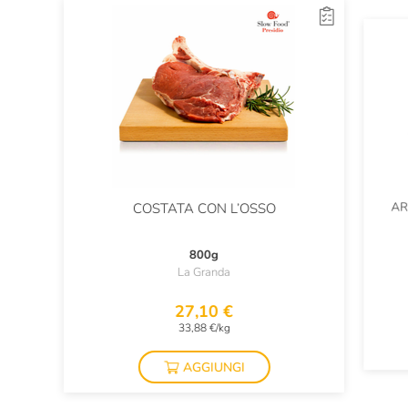
AR
COSTATA CON L’OSSO
800g
La Granda
27,10 €
33,88 €/kg
AGGIUNGI