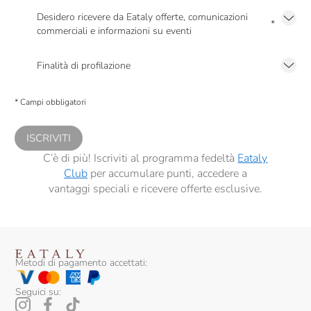
Desidero ricevere da Eataly offerte, comunicazioni
*
commerciali e informazioni su eventi
Presto a Eataly il mio consenso per le attività di marketing descritte al
punto
2.F dell’Informativa sulla Privacy
Finalità di profilazione
Presto a Eataly il consenso per trattare i miei dati per finalità di profilazione
descritte al
punto 2.E dell’Informativa sulla Privacy
, nonché per propormi
* Campi obbligatori
comunicazioni commerciali personalizzate, in caso di consenso prestato ai
sensi del precedente punto 1.
ISCRIVITI
C’è di più! Iscriviti al programma fedeltà
Eataly
Club
per accumulare punti, accedere a
vantaggi speciali e ricevere offerte esclusive.
Metodi di pagamento accettati:
Seguici su: