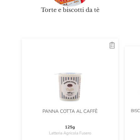
Torte e biscotti da tè
BIS
PANNA COTTA AL CAFFÈ
125g
Latteria Agricola Fusero