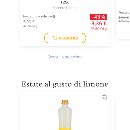
125g
Vicente Marino
Prezzo 
-43%
Prezzo precedente
1,90 €
5,90 €
4,75 €/kg
3,35 €
47,20 €/kg
26,80 €/kg
AGGIUNGI
Scopri la selezione
Estate al gusto di limone