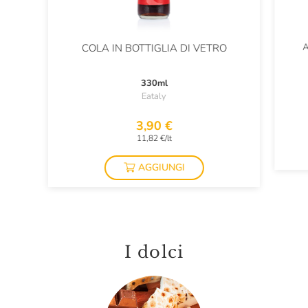
A
COLA IN BOTTIGLIA DI VETRO
330ml
Eataly
3,90 €
11,82 €/lt
AGGIUNGI
I dolci