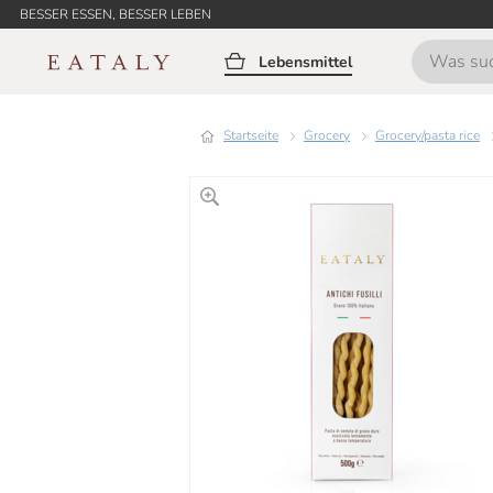
BESSER ESSEN, BESSER LEBEN
Lebensmittel
Startseite
grocery
grocery/pasta rice