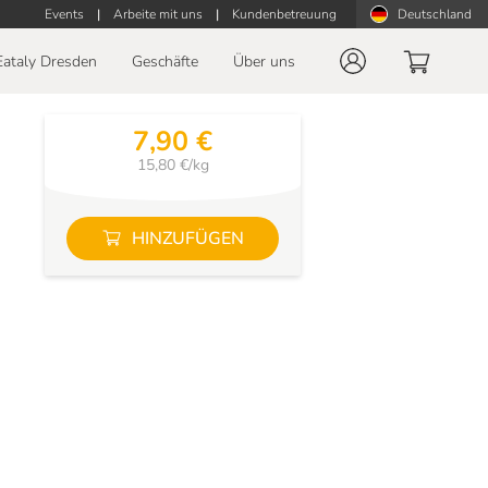
Events
|
Arbeite mit uns
|
Kundenbetreuung
Deutschland
Eataly Dresden
Geschäfte
Über uns
7,90 €
15,80 €/kg
HINZUFÜGEN