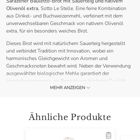
Sarazener Bauletto-Brot mit Sauerteig und nativem
Olivenöl extra
, Sotto Le Stelle. Eine feine Kombination
aus Dinkel- und Buchweizenmehl, verfeinert mit dem
unverwechselbaren Geschmack von nativem Olivenöl
extra, für ein besonders weiches Brot.
Dieses Brot wird mit natürlichem Sauerteig hergestellt
und verbindet Tradition mit Innovation, wobei ein
harmonisches Gleichgewicht von Aromen und
Geschmacksnoten bewahrt wird. Neben der Verwendung
ausgewählter biologischer Mehle garantiert der
Herstellungsprozess ein Produkt von höchster Qualität.
MEHR ANZEIGEN
Ideal für nahrhafte Frühstücke, leichte Snacks oder als
Beilage auf dem Tisch – dieses Brot ist perfekt, um es mit
Marmeladen, Käse oder Aufstrichen zu genießen und
Ähnliche Produkte
echte Genussmomente zu erleben.