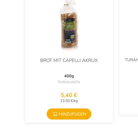
TURAN
BROT MIT CAPELLI AKRUX
400g
Sottolestelle
5,40 €
13,50 €/kg
HINZUFÜGEN