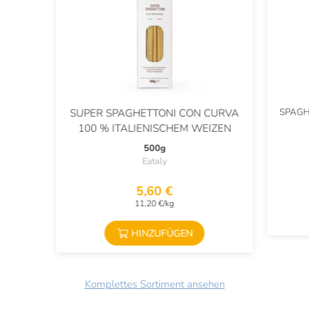
SPAGH
SUPER SPAGHETTONI CON CURVA
100 % ITALIENISCHEM WEIZEN
500g
Eataly
5,60 €
11,20 €/kg
HINZUFÜGEN
Komplettes Sortiment ansehen