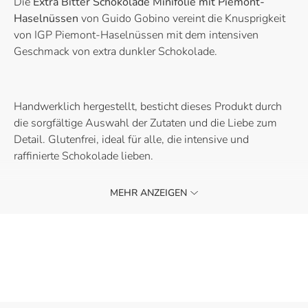
Die
Extra Bitter Schokolade Minifolie mit Piemont-
Haselnüssen
von Guido Gobino vereint die Knusprigkeit
von IGP Piemont-Haselnüssen mit dem intensiven
Geschmack von extra dunkler Schokolade.
Handwerklich hergestellt, besticht dieses Produkt durch
die sorgfältige Auswahl der Zutaten und die Liebe zum
Detail. Glutenfrei, ideal für alle, die intensive und
raffinierte Schokolade lieben.
MEHR ANZEIGEN
Die Extra Bitter Schokolade Minifolie mit Piemont-
Haselnüssen von Guido Gobino ist der perfekte Begleiter
für eine köstliche Auszeit. Kaufen Sie sie und lassen Sie
sich von ihrem unverwechselbaren Geschmack verführen.