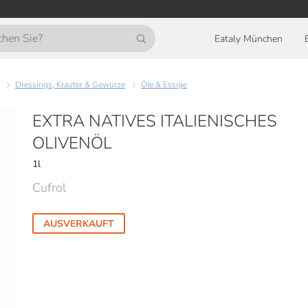
Eataly München
Dressings, Kräuter & Gewürze
Öle & Essige
EXTRA NATIVES ITALIENISCHES
OLIVENÖL
1l
Cufrol
AUSVERKAUFT