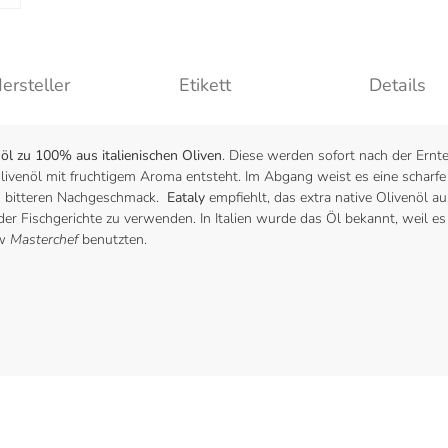
ersteller
Etikett
Details
nöl zu 100% aus italienischen Oliven
. Diese werden sofort nach der Ernt
livenöl mit fruchtigem Aroma entsteht. Im Abgang weist es eine scharfe
m bitteren Nachgeschmack.
Eataly
empfiehlt, das extra native Olivenöl au
oder Fischgerichte zu verwenden. In Italien wurde das Öl bekannt, weil es
ow
Masterchef
benutzten.