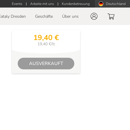
Events
|
Arbeite mit uns
|
Kundenbetreuung
Deutschland
Eataly Dresden
Geschäfte
Über uns
19,40 €
19,40 €/lt
AUSVERKAUFT