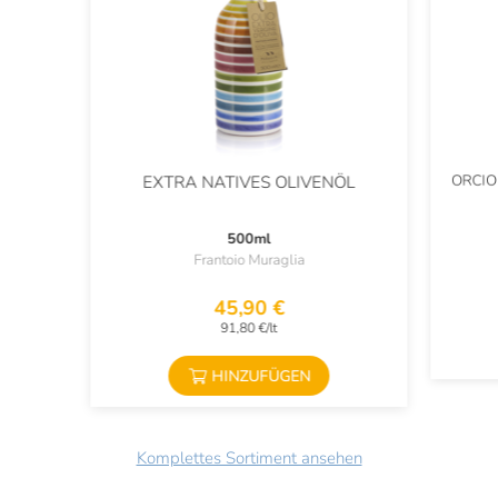
ORCIO
EXTRA NATIVES OLIVENÖL
500ml
Frantoio Muraglia
45,90 €
91,80 €/lt
HINZUFÜGEN
Komplettes Sortiment ansehen