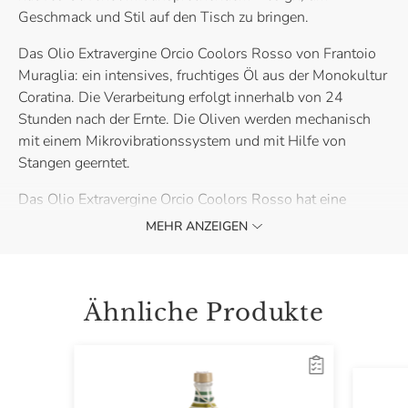
Geschmack und Stil auf den Tisch zu bringen.
Das Olio Extravergine Orcio Coolors Rosso von Frantoio
Muraglia: ein intensives, fruchtiges Öl aus der Monokultur
Coratina. Die Verarbeitung erfolgt innerhalb von 24
Stunden nach der Ernte. Die Oliven werden mechanisch
mit einem Mikrovibrationssystem und mit Hilfe von
Stangen geerntet.
Das Olio Extravergine Orcio Coolors Rosso hat eine
intensive grüne Farbe mit goldenen
MEHR ANZEIGEN
Nuancen.Unübersehbar in den Aromen von Dill, Fenchel,
Artischocke, Pfeffer und Heu. Der Geschmack ist intensiv,
reichhaltig, geprägt von gut integrierten Phenolen in der
Ähnliche Produkte
Struktur. Gute geschmackliche Balance.