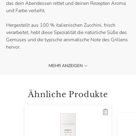
das dein Abendessen rettet und deinen Rezepten Aroma
und Farbe verleiht.
Hergestellt aus 100 % italienischen Zucchini, frisch
verarbeitet, hebt diese Spezialität die natürliche Süße des
Gemüses und die typische aromatische Note des Grillens
hervor.
Das Ergebnis ist ein einfach zu verwendendes und
MEHR ANZEIGEN
charakterstarkes Angebot, perfekt, um einen Aperitif zu
bereichern, einer Beilage mehr Persönlichkeit zu verleihen
oder ein schnelles Gericht in etwas wirklich Verlockendes
zu verwandeln.
Ähnliche Produkte