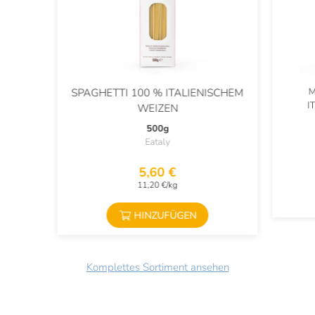
M
SPAGHETTI 100 % ITALIENISCHEM
I
WEIZEN
500g
Eataly
5,60 €
11,20 €/kg
HINZUFÜGEN
Komplettes Sortiment ansehen