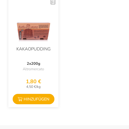
KAKAOPUDDING
2x200g
Altromercato
1,80 €
4,50 €/kg
HINZUFÜGEN