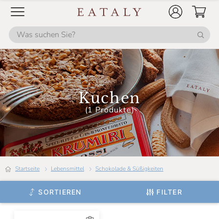
Kuchen
(1 Produkte)
Startseite
Lebensmittel
Schokolade & Süßigkeiten
SORTIEREN
FILTER