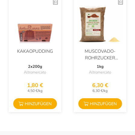
KAKAOPUDDING
MUSCOVADO-
ROHRZUCKER
PHILIPPINEN
2x200g
1kg
Altromercato
Altromercato
1,80 €
6,30 €
4,50 €/kg
6,30 €/kg
HINZUFÜGEN
HINZUFÜGEN