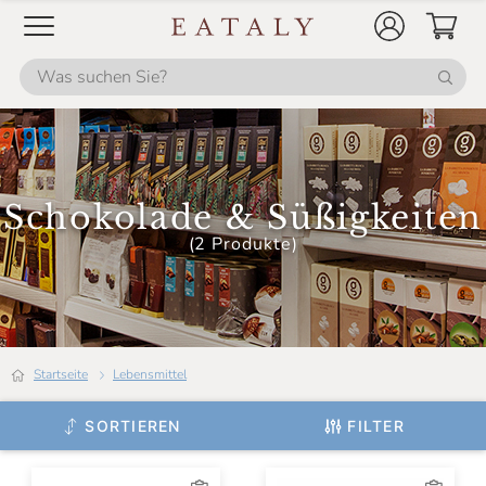
Panificio Freddi
Pariani
Portinaro
Sabadì
Scyavuru
Schokolade & Süßigkeiten
Vicenzi
(2 Produkte)
Vigoni
Startseite
Lebensmittel
SORTIEREN
FILTER