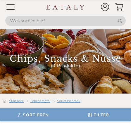
Chips, Snacks & Nüsse
(0 Produkte)
Startseite
Lebensmittel
Vorratsschrank
SORTIEREN
FILTER