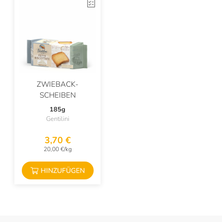
Frantoio Franci
Frantoio Gradassi
Frantoio Muraglia
Fuchs
Gentilini
ZWIEBACK-
Giusti
SCHEIBEN
185g
Golosi Di Salute
Gentilini
Gonnelli
3,70 €
20,00 €/kg
Grondona
Il Mercante Di Spezie
HINZUFÜGEN
Il Mongetto
Il Vallino