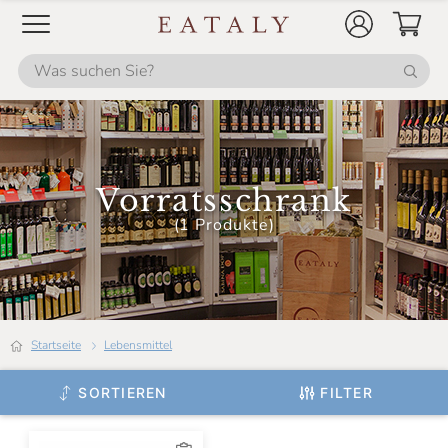
Dalpian
Dani Coop
Dario Previdi
De Carlo
Delfino
Vorratsschrank
Dolce Bontà
(1 Produkte)
Duca D'Alba
Eataly
Erberossi
Startseite
Lebensmittel
Filippini
SORTIEREN
FILTER
Frantoi Cutrera