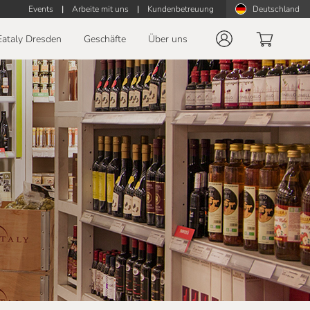
Events
|
Arbeite mit uns
|
Kundenbetreuung
Deutschland
Eataly Dresden
Geschäfte
Über uns