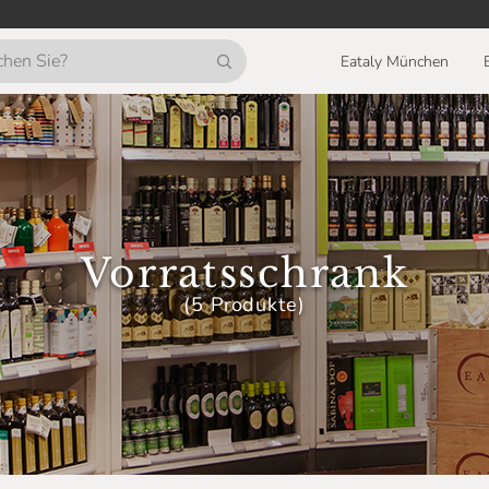
Eataly München
Vorratsschrank
(5 Produkte)