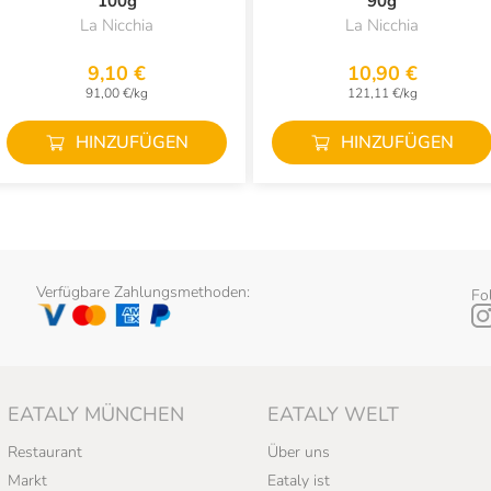
100g
90g
La Nicchia
La Nicchia
9,10 €
10,90 €
91,00 €/kg
121,11 €/kg
HINZUFÜGEN
HINZUFÜGEN
Verfügbare Zahlungsmethoden:
Fo
EATALY MÜNCHEN
EATALY WELT
Restaurant
Über uns
Markt
Eataly ist