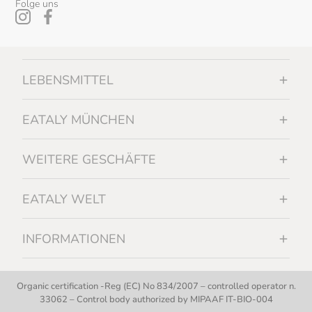
Folge uns
LEBENSMITTEL
EATALY MÜNCHEN
WEITERE GESCHÄFTE
EATALY WELT
INFORMATIONEN
Organic certification -Reg (EC) No 834/2007 – controlled operator n.
33062 – Control body authorized by MIPAAF IT-BIO-004