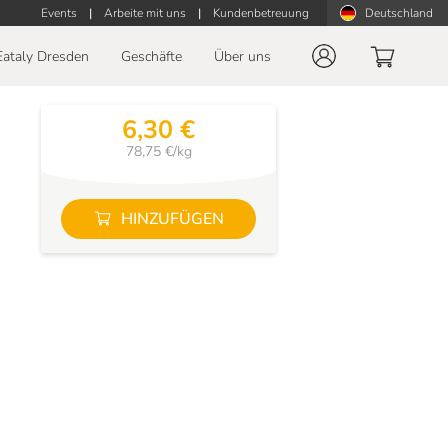
Events
|
Arbeite mit uns
|
Kundenbetreuung
Deutschland
Eataly Dresden
Geschäfte
Über uns
6,30 €
78,75 €/kg
HINZUFÜGEN