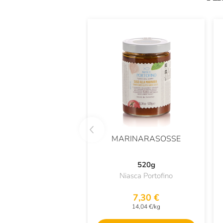
MARINARASOSSE
520g
Niasca Portofino
7,30 €
14,04 €/kg