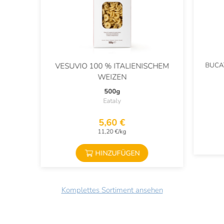
BUCAT
VESUVIO 100 % ITALIENISCHEM
WEIZEN
500g
Eataly
5,60 €
11,20 €/kg
HINZUFÜGEN
Komplettes Sortiment ansehen