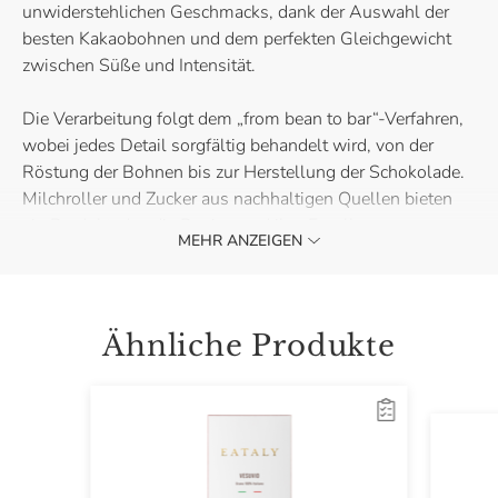
unwiderstehlichen Geschmacks, dank der Auswahl der
besten Kakaobohnen und dem perfekten Gleichgewicht
zwischen Süße und Intensität.
Die Verarbeitung folgt dem „from bean to bar“-Verfahren,
wobei jedes Detail sorgfältig behandelt wird, von der
Röstung der Bohnen bis zur Herstellung der Schokolade.
Milchroller und Zucker aus nachhaltigen Quellen bieten
ein Produkt, das die Region und ihre Exzellenzen
MEHR ANZEIGEN
respektiert. Keine Konservierungsstoffe, nur ausgewählte
Zutaten, die mit Sorgfalt verarbeitet werden.
Perfekt zum Verschenken oder um sich einen Moment
Ähnliche Produkte
purer Süßigkeit zu gönnen, ist das Eataly-Häschen die
süße Überraschung, die Ostern noch besonderer macht!