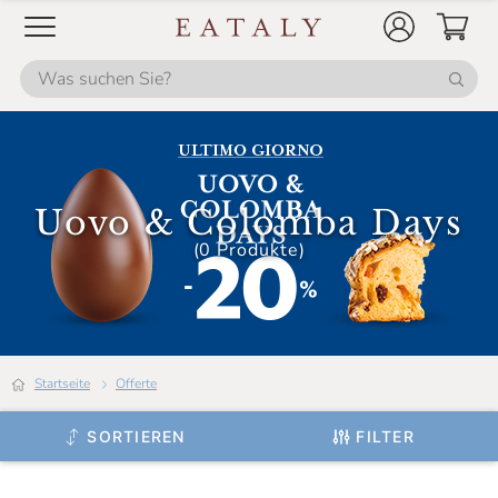
Uovo & Colomba Days
(0 Produkte)
Startseite
offerte
SORTIEREN
FILTER