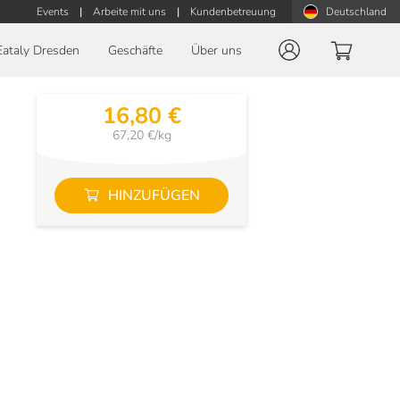
Events
|
Arbeite mit uns
|
Kundenbetreuung
Deutschland
Eataly Dresden
Geschäfte
Über uns
16,80 €
67,20 €/kg
HINZUFÜGEN