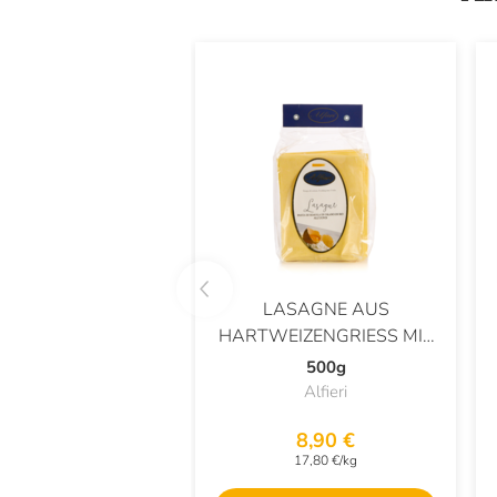
LASAGNE AUS
HARTWEIZENGRIESS MIT E
I
500g
Alfieri
8,90 €
17,80 €/kg