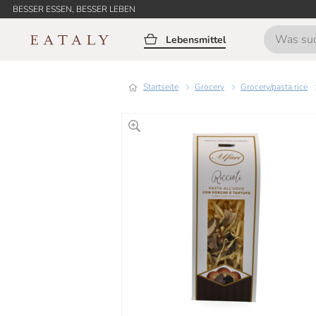
BESSER ESSEN, BESSER LEBEN
Lebensmittel
Startseite
grocery
grocery/pasta rice