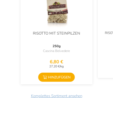
RISO
RISOTTO MIT STEINPILZEN
250g
Cascina Belvedere
6,80 €
27,20 €/kg
HINZUFÜGEN
Komplettes Sortiment ansehen