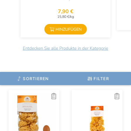
7,90 €
15,80 €/kg
HINZUFÜGEN
Entdecken Sie alle Produkte in der Kategorie
SORTIEREN
FILTER