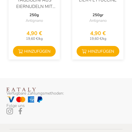
TAGLIOLINI AUS
EIER-FETTUCCINE
EIERNUDELN MIT
ACHT-REIHEN-
250g
250gr
MAISMEHL
Antignano
Antignano
4,90 €
4,90 €
19,60 €/kg
19,60 €/kg
HINZUFÜGEN
HINZUFÜGEN
Verfügbare Zahlungsmethoden:
Folge uns