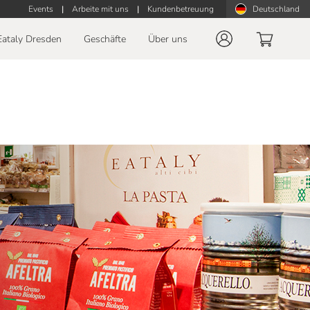
Events
|
Arbeite mit uns
|
Kundenbetreuung
Deutschland
Eataly Dresden
Geschäfte
Über uns