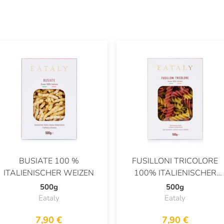
BUSIATE 100 %
FUSILLONI TRICOLORE
ITALIENISCHER WEIZEN
100% ITALIENISCHER
WEIZEN
500g
500g
Eataly
Eataly
7,90 €
7,90 €