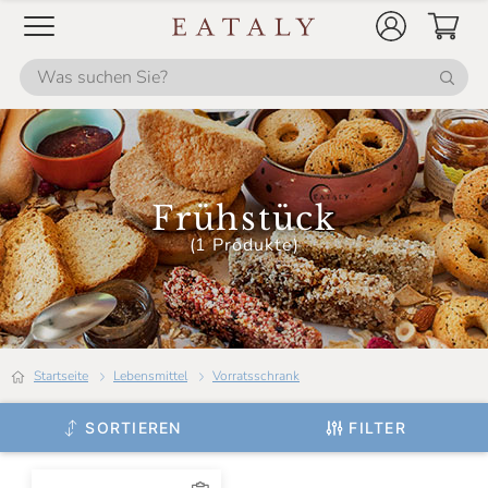
Frühstück
(1 Produkte)
Startseite
Lebensmittel
Vorratsschrank
SORTIEREN
FILTER