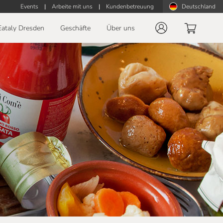
Events
|
Arbeite mit uns
|
Kundenbetreuung
Deutschland
Eataly Dresden
Geschäfte
Über uns