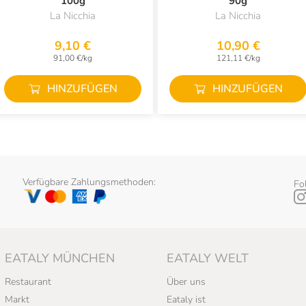
100g
90g
La Nicchia
La Nicchia
9,10 €
10,90 €
91,00 €/kg
121,11 €/kg
HINZUFÜGEN
HINZUFÜGEN
Verfügbare Zahlungsmethoden:
Fo
EATALY MÜNCHEN
EATALY WELT
Restaurant
Über uns
Markt
Eataly ist