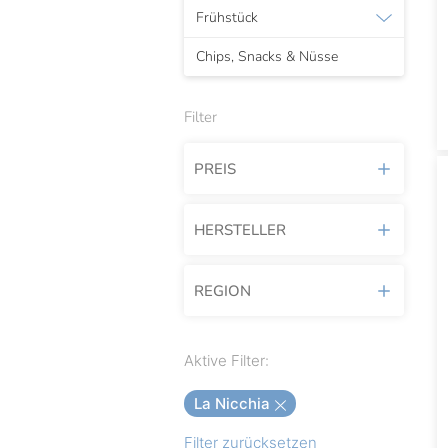
Frühstück
Chips, Snacks & Nüsse
Filter
PREIS
Wählen Sie die Preisspanne:
HERSTELLER
REGION
De Carlo
7 €
41 €
La Nicchia
Sicilia
Aktive Filter:
Niasca Portofino
La Nicchia
Roi
Filter zurücksetzen