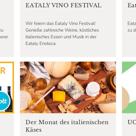
EATALY VINO FESTIVAL
Eat
Wir feiern das Eataly Vino Festival!
Eata
zu
Genieße zahlreiche Weine, köstliches
zu d
erer
italienisches Essen und Musik in der
Eataly Enoteca.
Der Monat des italienischen
UO
Käses