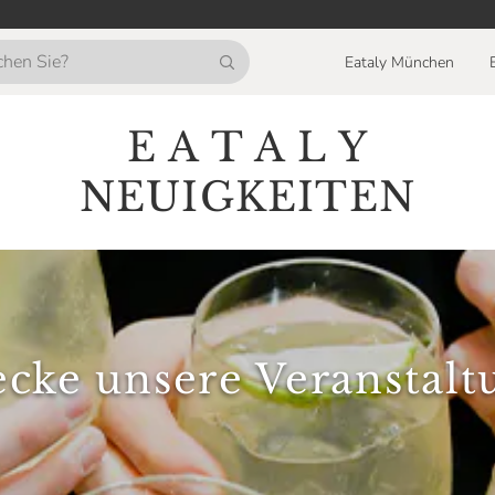
Eataly München
E A T A L Y
NEUIGKEITEN
cke unsere Veranstal