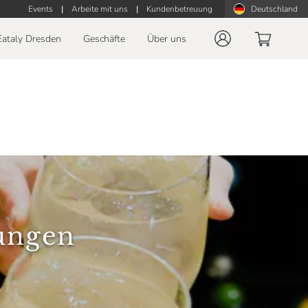
Events
|
Arbeite mit uns
|
Kundenbetreuung
Deutschland
Eataly Dresden
Geschäfte
Über uns
tungen