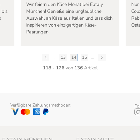
n
Wir feiern den Käse Monat bei Eataly
Nur 
 bis
München! Genieße eine unglaubliche
Col
p
Auswahl an Käse aus Italien und lass dich
Rab
inspirieren von einzigartigen Käse-
Oste
Paarungen.
…
…
13
14
15
118 - 126
von
136
Artikel
Verfügbare Zahlungsmethoden:
Fo
EATALY MÜNCHEN
EATALY WELT