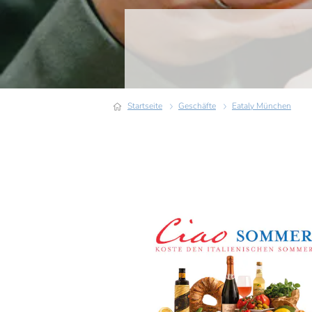
Startseite
Geschäfte
Eataly München