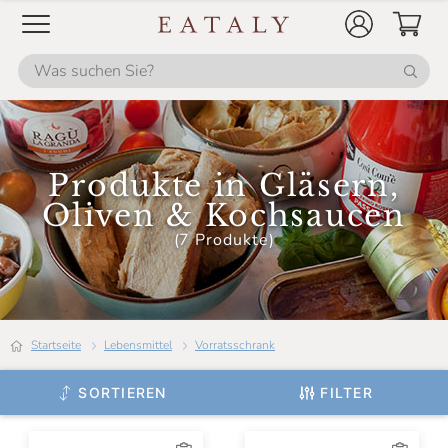
Produkte in Gläsern,
Oliven & Kochsaucen
(7 Produkte)
Startseite
Lebensmittel
Vorratsschrank
SORTIEREN
FILTER