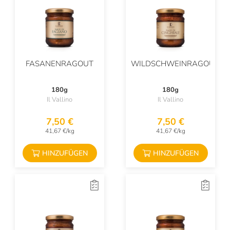
FASANENRAGOUT
WILDSCHWEINRAGOUT
180g
180g
Il Vallino
Il Vallino
7,50 €
7,50 €
41,67 €/kg
41,67 €/kg
HINZUFÜGEN
HINZUFÜGEN