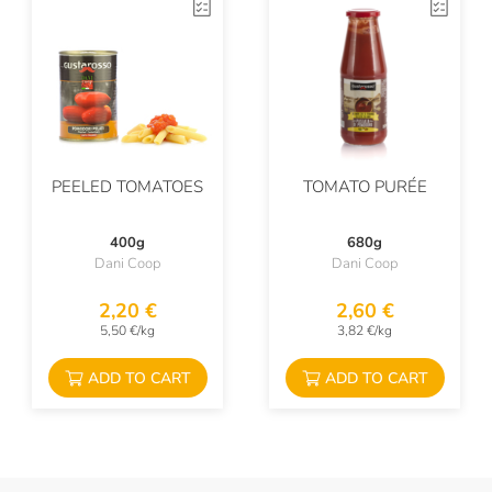
Olearia San Giorgio
Olio Barbera
Olis Geraci
Pariani
PEELED TOMATOES
TOMATO PURÉE
Riolfi
Roi
400g
680g
Dani Coop
Dani Coop
Sangiolaro
2,20 €
2,60 €
Santu Predu
5,50 €/kg
3,82 €/kg
Scyavuru
ADD TO CART
ADD TO CART
Sottobosco Valtaro
Sottolestelle
Tartuflanghe