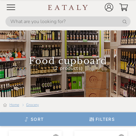
Giusti
Golosi Di Salute
Il Mercante Di Spezie
Il Mongetto
Il Vallino
Food cupboard
Italpesto
(2 products)
La Nicchia
La Valletta
Masseria Mirogallo
Home
Grocery
Mulino Marino
Niasca Portofino
SORT
FILTERS
Noberasco