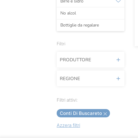
Birre e sidro
No alcol
Bottiglie da regalare
Filtri
PRODUTTORE
REGIONE
Alessandro Rivetto
Antica Torino
Marche
Filtri attivi:
Arcari E Danesi
Conti Di Buscareto
Arici
Azzera filtri
Arunda
Barone Pizzini