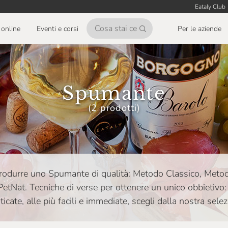
Eataly Club
online
Eventi e corsi
Per le aziende
Spumante
(2 prodotti)
produrre uno Spumante di qualità: Metodo Classico, Metod
 PetNat. Tecniche di verse per ottenere un unico obbietivo:
icate, alle più facili e immediate, scegli dalla nostra selez