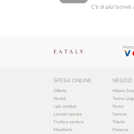
Cantina Valtidone
C’è di più! Iscrivi
Cantine Lunae
Cantine Silvestri
Casa E. Di Mirafiore
Cascina Valle Asinari
Metodi
Cavit
Ceci
SPESA ONLINE
NEGOZI
Chiarli
Offerte
Milano Sme
Cincinnato
Novità
Torino Ling
Cinque Campi
I più venduti
Roma
Lasciati ispirare
Genova
Cleto Chiarli
Frutta e verdura
Trieste
Cocchi
Macelleria
Piacenza