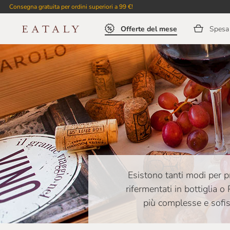
Consegna gratuita per ordini superiori a 99 €!
Offerte del mese
Spesa 
Esistono tanti modi per 
rifermentati in bottiglia o
più complesse e sofist