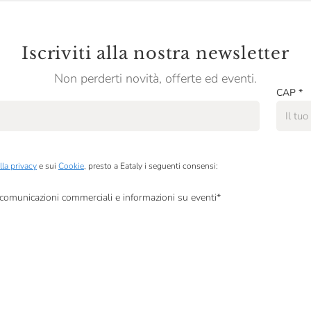
Iscriviti alla nostra newsletter
Non perderti novità, offerte ed eventi.
CAP
*
lla privacy
e sui
Cookie
, presto a Eataly i seguenti consensi:
, comunicazioni commerciali e informazioni su eventi
*
à di marketing descritte al
punto 2.F dell’Informativa sulla Privacy
dati per finalità di profilazione descritte al
punto 2.E dell’Informativa sulla Privacy
, nonché p
ai sensi del precedente punto 1.