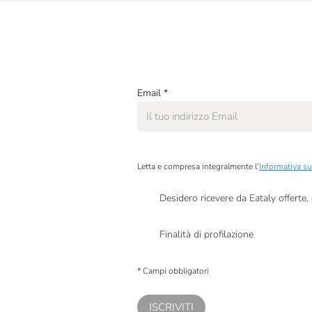
Bel Colle
Bellavista
Biancavigna
Email
*
Bisol
Borgo Castagni
Borgo Conventi
Letta e compresa integralmente l’
Informativa su
Brandini
Desidero ricevere da Eataly offerte
Bruno Verdi
Presto a Eataly il mio consenso per le attivit
Finalità di profilazione
Ca' Del Bosco
Presto a Eataly il consenso per trattare i miei 
Calatroni
personalizzate, in caso di consenso prestato 
* Campi obbligatori
Camossi
ISCRIVITI