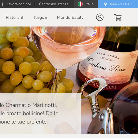
|
Lavora con noi
|
Centro assistenza
Italia
Inserisci il CAP
Ristoranti
Negozi
Mondo Eataly
o Charmat o Martinotti,
 le amate bollicine! Dalle
ione le tue preferite.