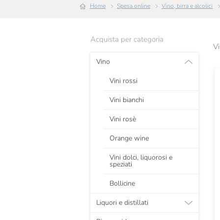
Home
Spesa online
Vino, birra e alcolici
Acquista per categoria
Vi
Vino
Vini rossi
Vini bianchi
Vini rosè
Orange wine
Vini dolci, liquorosi e
speziati
Bollicine
Liquori e distillati