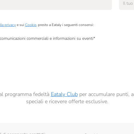
lla privacy
e sui
Cookie
, presto a Eataly i seguenti consensi:
, comunicazioni commerciali e informazioni su eventi
*
à di marketing descritte al
punto 2.F dell’Informativa sulla Privacy
dati per finalità di profilazione descritte al
punto 2.E dell’Informativa sulla Privacy
, nonché p
ai sensi del precedente punto 1.
ti al programma fedeltà
Eataly Club
per accumulare punti, a
speciali e ricevere offerte esclusive.