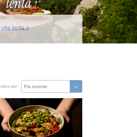
 vita lenta >
Più recente
rdina per: