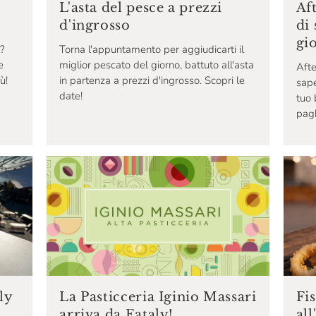
Af
L'asta del pesce a prezzi
di 
d'ingrosso
gi
y?
Torna l'appuntamento per aggiudicarti il
e
miglior pescato del giorno, battuto all'asta
Afte
ù!
in partenza a prezzi d'ingrosso. Scopri le
sape
date!
tuo 
pagh
ly
Fi
La Pasticceria Iginio Massari
all
arriva da Eataly!