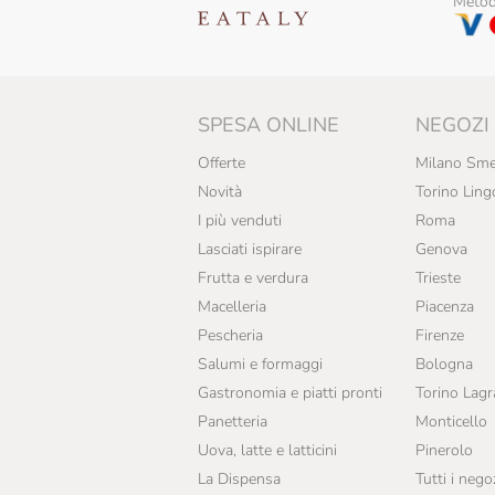
Metodi
SPESA ONLINE
NEGOZI
Offerte
Milano Sme
Novità
Torino Ling
I più venduti
Roma
Lasciati ispirare
Genova
Frutta e verdura
Trieste
Macelleria
Piacenza
Pescheria
Firenze
Salumi e formaggi
Bologna
Gastronomia e piatti pronti
Torino Lag
Panetteria
Monticello
Uova, latte e latticini
Pinerolo
La Dispensa
Tutti i nego