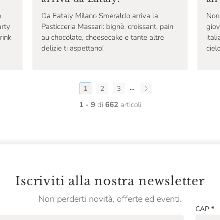
n
Non 
Da Eataly Milano Smeraldo arriva la
arty
giov
Pasticceria Massari: bignè, croissant, pain
rink
ital
au chocolate, cheesecake e tante altre
ciel
delizie ti aspettano!
…
1
2
3
1 - 9
di
662
articoli
Iscriviti alla nostra newsletter
Non perderti novità, offerte ed eventi.
CAP
*