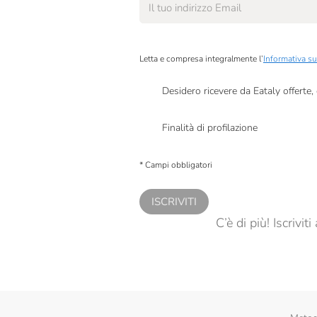
Letta e compresa integralmente l’
Informativa su
Desidero ricevere da Eataly offerte
Presto a Eataly il mio consenso per le attivit
Finalità di profilazione
Presto a Eataly il consenso per trattare i miei 
personalizzate, in caso di consenso prestato 
* Campi obbligatori
ISCRIVITI
C’è di più! Iscrivi