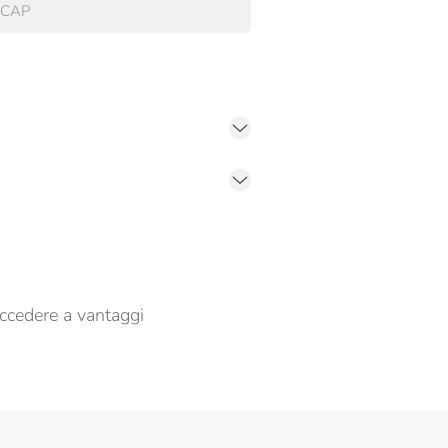
er propormi comunicazioni commerciali
ccedere a vantaggi