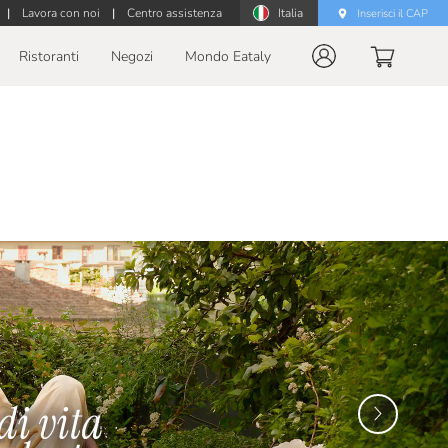
|
Lavora con noi
|
Centro assistenza
Italia
Inserisci il CAP
Ristoranti
Negozi
Mondo Eataly