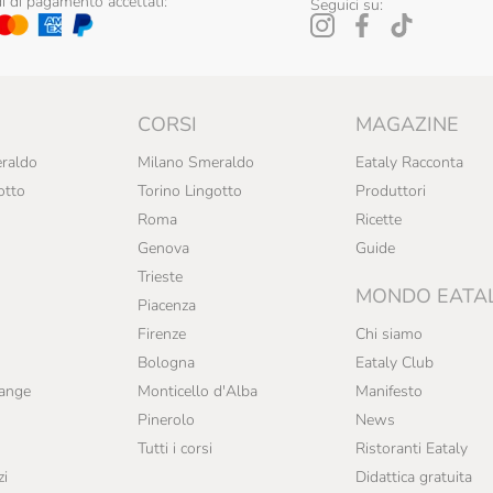
 di pagamento accettati:
Seguici su:
CORSI
MAGAZINE
raldo
Milano Smeraldo
Eataly Racconta
otto
Torino Lingotto
Produttori
Roma
Ricette
Genova
Guide
Trieste
MONDO EATA
Piacenza
Firenze
Chi siamo
Bologna
Eataly Club
range
Monticello d'Alba
Manifesto
Pinerolo
News
Tutti i corsi
Ristoranti Eataly
zi
Didattica gratuita