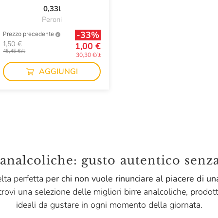
0,33l
Peroni
-33%
Prezzo precedente
1,50 €
1,00 €
45,45 €/lt
30,30 €/lt
AGGIUNGI
 analcoliche: gusto autentico senza
lta perfetta
per chi non vuole rinunciare al piacere di u
rovi una selezione delle migliori birre analcoliche, prodo
ideali da gustare in ogni momento della giornata.