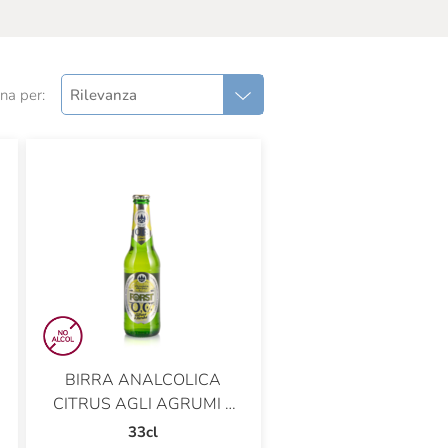
na per:
Rilevanza
BIRRA ANALCOLICA
CITRUS AGLI AGRUMI E
ERBE
33cl