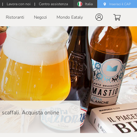
|
Lavora con noi
|
Centro assistenza
Italia
Inserisci il CAP
Ristoranti
Negozi
Mondo Eataly
 scaffali. Acquista online