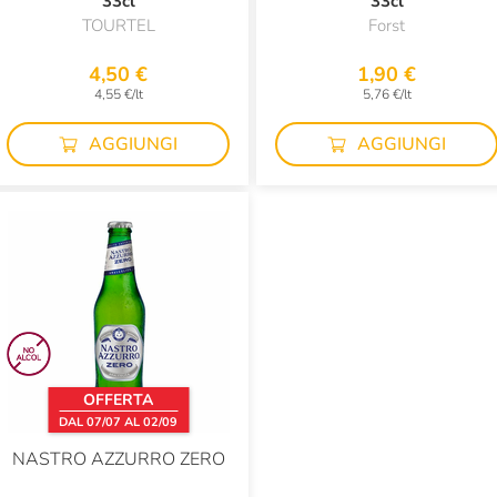
33cl
33cl
TOURTEL
Forst
4,50 €
1,90 €
4,55 €/lt
5,76 €/lt
AGGIUNGI
AGGIUNGI
OFFERTA
DAL 07/07 AL 02/09
NASTRO AZZURRO ZERO