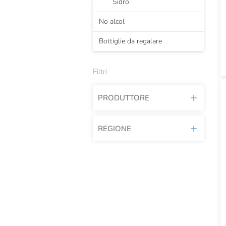
Sidro
No alcol
Bottiglie da regalare
Filtri
PRODUTTORE
REGIONE
Achouffe
Baladin
Lazio
Forst
Piemonte
Peroni
TOURTEL