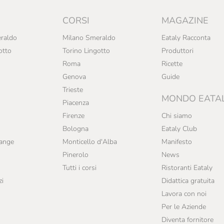
CORSI
MAGAZINE
raldo
Milano Smeraldo
Eataly Racconta
otto
Torino Lingotto
Produttori
Roma
Ricette
Genova
Guide
Trieste
MONDO EATA
Piacenza
Firenze
Chi siamo
Bologna
Eataly Club
range
Monticello d'Alba
Manifesto
Pinerolo
News
Tutti i corsi
Ristoranti Eataly
zi
Didattica gratuita
Lavora con noi
Per le Aziende
Diventa fornitore