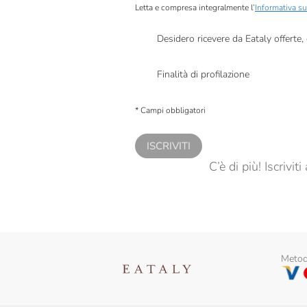
Letta e compresa integralmente l’
Informativa su
Desidero ricevere da Eataly offerte
Presto a Eataly il mio consenso per le attivit
Finalità di profilazione
Presto a Eataly il consenso per trattare i miei 
personalizzate, in caso di consenso prestato 
* Campi obbligatori
ISCRIVITI
C’è di più! Iscrivi
Metodi