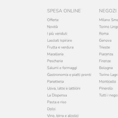
SPESA ONLINE
NEGOZI
Offerte
Milano Sme
Novità
Torino Ling
I più venduti
Roma
Lasciati ispirare
Genova
Frutta e verdura
Trieste
Macelleria
Piacenza
Pescheria
Firenze
Salumi e formaggi
Bologna
Gastronomia e piatti pronti
Torino Lag
Panetteria
Monticello
Uova, latte e latticini
Pinerolo
La Dispensa
Tutti i nego
Pasta e riso
Dolci
Vino, birra e alcolici