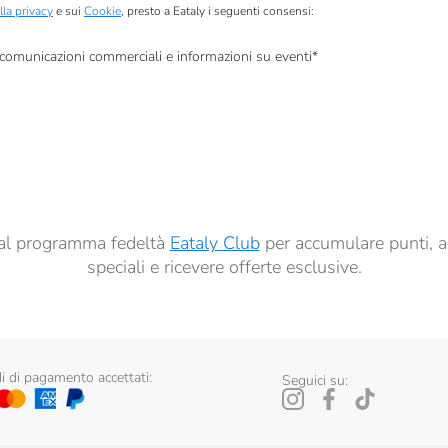
lla privacy
e sui
Cookie
, presto a Eataly i seguenti consensi:
, comunicazioni commerciali e informazioni su eventi
*
à di marketing descritte al
punto 2.F dell’Informativa sulla Privacy
dati per finalità di profilazione descritte al
punto 2.E dell’Informativa sulla Privacy
, nonché p
ai sensi del precedente punto 1.
ti al programma fedeltà
Eataly Club
per accumulare punti, a
speciali e ricevere offerte esclusive.
 di pagamento accettati:
Seguici su: