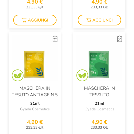
4,90 €
4,90 €
233,33 €/lt
233,33 €/lt
AGGIUNGI
AGGIUNGI
MASCHERA IN
MASCHERA IN
TESUTO ANTIAGE N.5
TESSUTO
PURIFICANTE N.6
21ml
21ml
Gyada Cosmetics
Gyada Cosmetics
4,90 €
4,90 €
233,33 €/lt
233,33 €/lt