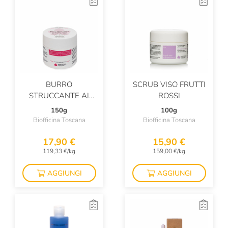
BURRO
SCRUB VISO FRUTTI
STRUCCANTE AI
ROSSI
FRUTTI ROSSI
150g
100g
Biofficina Toscana
Biofficina Toscana
17,90 €
15,90 €
119,33 €/kg
159,00 €/kg
AGGIUNGI
AGGIUNGI