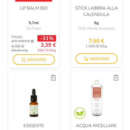
LIP BALM BIO
STICK LABBRA ALLA
CALENDULA
5,7ml
5g
De Fazio
Dott. Nicola Sostegno
Prezzo
-31%
7,50 €
precedente
3,39 €
4,90 €
1.500,00 €/kg
594,74 €/kg
859,65 €/kg
AGGIUNGI
AGGIUNGI
ESIGENTE
ACQUA MICELLARE