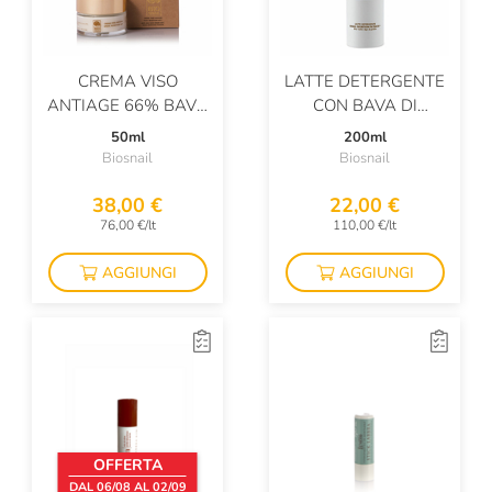
CREMA VISO
LATTE DETERGENTE
ANTIAGE 66% BAVA
CON BAVA DI
DI LUMACA
LUMACA
50ml
200ml
Biosnail
Biosnail
38,00 €
22,00 €
76,00 €/lt
110,00 €/lt
AGGIUNGI
AGGIUNGI
OFFERTA
DAL 06/08 AL 02/09