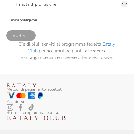
2.F dell’Informativa sulla Privacy
Finalità di profilazione
Presto a Eataly il consenso per trattare i miei dati per finalità di profilazione
descritte al
punto 2.E dell’Informativa sulla Privacy
, nonché per propormi
* Campi obbligatori
comunicazioni commerciali personalizzate, in caso di consenso prestato ai
sensi del precedente punto 1.
ISCRIVITI
C’è di più! Iscriviti al programma fedeltà
Eataly
Club
per accumulare punti, accedere a
vantaggi speciali e ricevere offerte esclusive.
Metodi di pagamento accettati:
Seguici su:
Scopri il programma fedeltà: