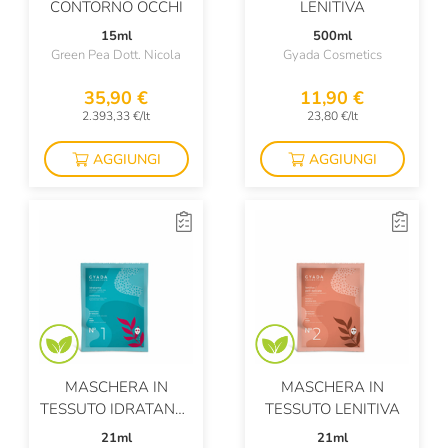
CONTORNO OCCHI
LENITIVA
15ml
500ml
Green Pea Dott. Nicola
Gyada Cosmetics
35,90 €
11,90 €
2.393,33 €/lt
23,80 €/lt
AGGIUNGI
AGGIUNGI
MASCHERA IN
MASCHERA IN
TESSUTO IDRATANTE
TESSUTO LENITIVA
N.2
21ml
21ml