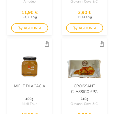
Amodeo
Giovanni Cova & C.
11,90 €
3,90 €
23,80 €/kg
11,14 €/kg
AGGIUNGI
AGGIUNGI
MIELE DI ACACIA
CROISSANT
CLASSICO 6PZ.
400g
240g
Mieli Thun
Giovanni Cova & C.