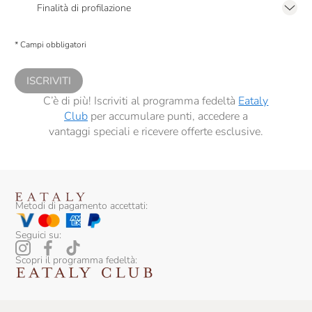
Finalità di profilazione
Presto a Eataly il consenso per trattare i miei dati per finalità di profilazione
descritte al
punto 2.E dell’Informativa sulla Privacy
, nonché per propormi
* Campi obbligatori
comunicazioni commerciali personalizzate, in caso di consenso prestato ai
sensi del precedente punto 1.
ISCRIVITI
C’è di più! Iscriviti al programma fedeltà
Eataly
Club
per accumulare punti, accedere a
vantaggi speciali e ricevere offerte esclusive.
Metodi di pagamento accettati:
Seguici su:
Scopri il programma fedeltà: