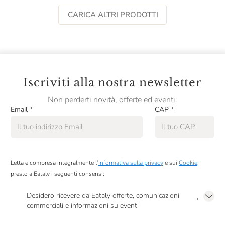
CARICA ALTRI PRODOTTI
Iscriviti alla nostra newsletter
Non perderti novità, offerte ed eventi.
Email
*
CAP
*
Letta e compresa integralmente l’
Informativa sulla privacy
e sui
Cookie
,
presto a Eataly i seguenti consensi:
Desidero ricevere da Eataly offerte, comunicazioni
*
commerciali e informazioni su eventi
Presto a Eataly il mio consenso per le attività di marketing descritte al
punto
2.F dell’Informativa sulla Privacy