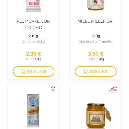
PLUMCAKE CON
MIELE MILLEFIORI
GOCCE DI
CIOCCOLATO
210g
100g
Bononia Dolci
Mariangela Prunotto
2,30 €
3,90 €
10,95 €/kg
39,00 €/kg
AGGIUNGI
AGGIUNGI