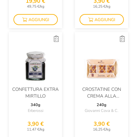
19,90 €
3,90 €
49,75 €/kg
16,25 €/kg
AGGIUNGI
AGGIUNGI
CONFETTURA EXTRA
CROSTATINE CON
MIRTILLO
CREMA ALLA
NOCCIOLA
340g
240g
Erberossi
Giovanni Cova & C.
3,90 €
3,90 €
11,47 €/kg
16,25 €/kg