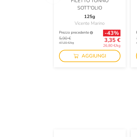
FILETTO TONNO
SOTT'OLIO
125g
Vicente Marino
-43%
Prezzo precedente
5,90 €
3,35 €
47,20 €/kg
26,80 €/kg
AGGIUNGI