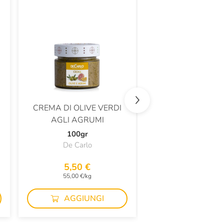
E
CREMA DI OLIVE VERDI
SALE MARINO
AGLI AGRUMI
MENTA E LIM
100gr
160g
De Carlo
Il Mercante di S
5,50 €
9,90 €
55,00 €/kg
61,88 €/kg
AGGIUNGI
AGGIUN