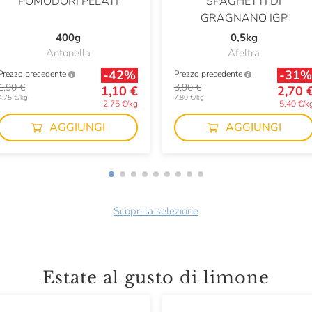
POMODORI PELATI
SPAGHETTI DI
GRAGNANO IGP
400g
0,5kg
Antonella
Afeltra
-42%
-31%
Prezzo precedente
Prezzo precedente
1,90 €
3,90 €
1,10 €
2,70 
4,75 €/kg
7,80 €/kg
2,75 €/kg
5,40 €/k
AGGIUNGI
AGGIUNGI
Scopri la selezione
Estate al gusto di limone