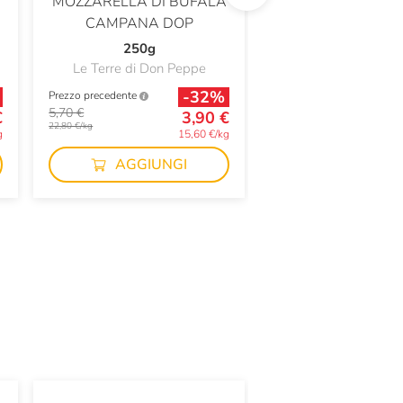
MOZZARELLA DI BUFALA
PARMIGIANO RE
CAMPANA DOP
DOP
250g
300g
Le Terre di Don Peppe
Berneri
-32%
Prezzo precedente
Prezzo precedente
5,70 €
13,90 €
€
3,90 €
22,80 €/kg
46,33 €/kg
g
15,60 €/kg
AGGIUNGI
AGGIUN