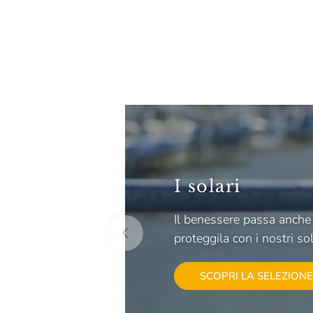
I solari
Il benessere passa anche d
proteggila con i nostri sol
SCOPRI LA SELEZIONE