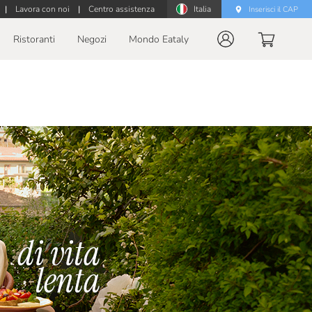
|
Lavora con noi
|
Centro assistenza
Italia
Inserisci il CAP
Ristoranti
Negozi
Mondo Eataly