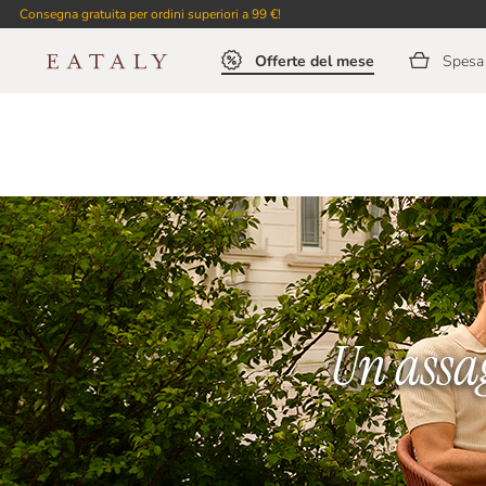
Consegna gratuita per ordini superiori a 99 €!
Offerte del mese
Spesa 