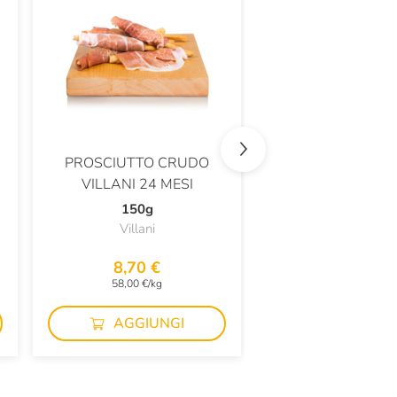
PROSCIUTTO CRUDO
FOCACCIA GEN
VILLANI 24 MESI
BIANCA
150g
180g
Villani
La Panetteria di 
8,70 €
2,50 €
58,00 €/kg
13,89 €/kg
AGGIUNGI
AGGIUN