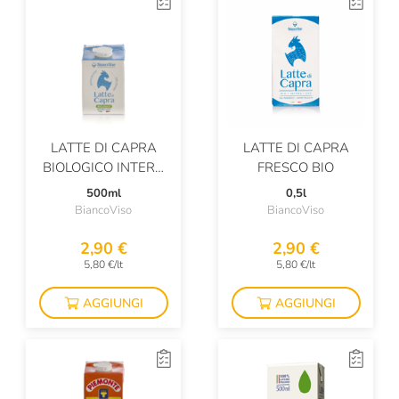
LATTE DI CAPRA
LATTE DI CAPRA
BIOLOGICO INTERO
FRESCO BIO
UHT
500ml
0,5l
BiancoViso
BiancoViso
2,90 €
2,90 €
5,80 €/lt
5,80 €/lt
AGGIUNGI
AGGIUNGI