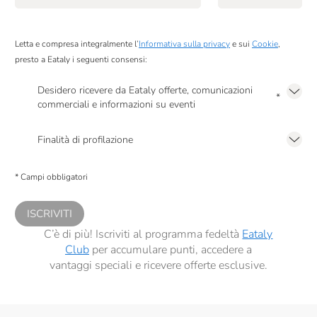
Letta e compresa integralmente l’
Informativa sulla privacy
e sui
Cookie
,
presto a Eataly i seguenti consensi:
Desidero ricevere da Eataly offerte, comunicazioni
*
commerciali e informazioni su eventi
Presto a Eataly il mio consenso per le attività di marketing descritte al
punto
2.F dell’Informativa sulla Privacy
Finalità di profilazione
Presto a Eataly il consenso per trattare i miei dati per finalità di profilazione
descritte al
punto 2.E dell’Informativa sulla Privacy
, nonché per propormi
* Campi obbligatori
comunicazioni commerciali personalizzate, in caso di consenso prestato ai
sensi del precedente punto 1.
ISCRIVITI
C’è di più! Iscriviti al programma fedeltà
Eataly
Club
per accumulare punti, accedere a
vantaggi speciali e ricevere offerte esclusive.