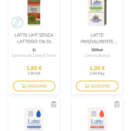
LATTE UHT SENZA
LATTE
LATTOSIO 1% DI
PARZIALMENTE
GRASSI CON
SCREMATO ALTA
1l
500ml
VITAMINA D
DIGERIBILITÀ UHT
Centrale del Latte di Torino
Cascina Bianca
1,90 €
1,30 €
1,90 €/lt
2,60 €/kg
AGGIUNGI
AGGIUNGI