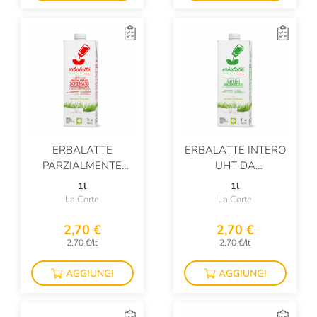
ERBALATTE
ERBALATTE INTERO
PARZIALMENTE
UHT DA
SCREMATO UHT DA
AGRICOLTURA
1l
1l
AGRICOLTURA
SIMBIOTICA
La Corte
La Corte
SIMBIOTICA
2,70 €
2,70 €
2,70 €/lt
2,70 €/lt
AGGIUNGI
AGGIUNGI