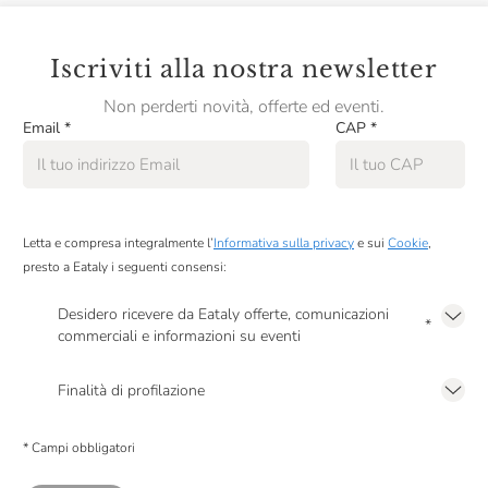
Iscriviti alla nostra newsletter
Non perderti novità, offerte ed eventi.
Email
*
CAP
*
Letta e compresa integralmente l’
Informativa sulla privacy
e sui
Cookie
,
presto a Eataly i seguenti consensi:
Desidero ricevere da Eataly offerte, comunicazioni
*
commerciali e informazioni su eventi
Presto a Eataly il mio consenso per le attività di marketing descritte al
punto
2.F dell’Informativa sulla Privacy
Finalità di profilazione
Presto a Eataly il consenso per trattare i miei dati per finalità di profilazione
descritte al
punto 2.E dell’Informativa sulla Privacy
, nonché per propormi
* Campi obbligatori
comunicazioni commerciali personalizzate, in caso di consenso prestato ai
sensi del precedente punto 1.