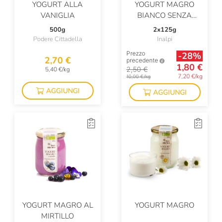
YOGURT ALLA
YOGURT MAGRO
VANIGLIA
BIANCO SENZA
LATTOSIO
500g
2x125g
Podere Cittadella
Inalpi
Prezzo
-28%
2,70 €
precedente
1,80 €
2,50 €
5,40 €/kg
7,20 €/kg
10,00 €/kg
AGGIUNGI
AGGIUNGI
YOGURT MAGRO AL
YOGURT MAGRO
MIRTILLO