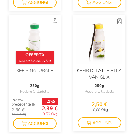
AGGIUNGI
AGGIUNGI
OFFERTA
DAL 06/08 AL 02/09
KEFIR NATURALE
KEFIR DI LATTE ALLA
VANIGLIA
250g
250g
Podere Cittadella
Podere Cittadella
Prezzo
-4%
2,50 €
precedente
2,39 €
2,50 €
10,00 €/kg
9,56 €/kg
10,00 €/kg
AGGIUNGI
AGGIUNGI