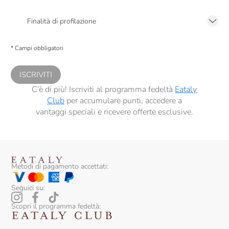
Presto a Eataly il mio consenso per le attività di marketing descritte al
punto
2.F dell’Informativa sulla Privacy
Finalità di profilazione
Presto a Eataly il consenso per trattare i miei dati per finalità di profilazione
descritte al
punto 2.E dell’Informativa sulla Privacy
, nonché per propormi
* Campi obbligatori
comunicazioni commerciali personalizzate, in caso di consenso prestato ai
sensi del precedente punto 1.
ISCRIVITI
C’è di più! Iscriviti al programma fedeltà
Eataly
Club
per accumulare punti, accedere a
vantaggi speciali e ricevere offerte esclusive.
Metodi di pagamento accettati:
Seguici su:
Scopri il programma fedeltà: