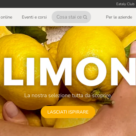
Eataly Club
online
Eventi e corsi
Per le aziende
La nostra selezione tutta da scoprire.
LASCIATI ISPIRARE