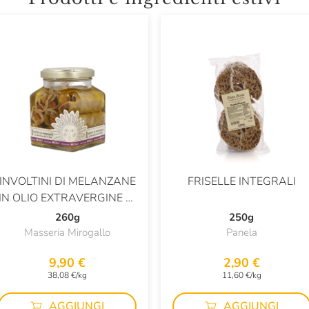
INVOLTINI DI MELANZANE
FRISELLE INTEGRALI
IN OLIO EXTRAVERGINE DI
OLIVA
260g
250g
Masseria Mirogallo
Panela
9,90 €
2,90 €
38,08 €/kg
11,60 €/kg
AGGIUNGI
AGGIUNGI