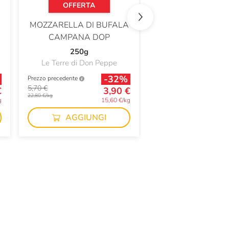
OFFERTA
OFFERTA
MOZZARELLA DI BUFALA
PARMIGIANO RE
CAMPANA DOP
DOP
250g
300g
Le Terre di Don Peppe
Berneri
-32%
Prezzo precedente
Prezzo precedente
5,70 €
13,90 €
€
3,90 €
22,80 €/kg
46,33 €/kg
g
15,60 €/kg
AGGIUNGI
AGGIUN