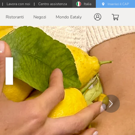
|
Lavora con noi
|
Centro assistenza
Italia
Inserisci il CAP
Ristoranti
Negozi
Mondo Eataly