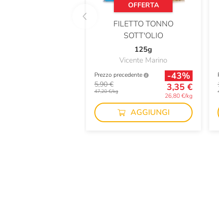
OFFERTA
FILETTO TONNO
SOTT'OLIO
125g
Vicente Marino
-43%
Prezzo precedente
5,90 €
3,35 €
47,20 €/kg
26,80 €/kg
AGGIUNGI