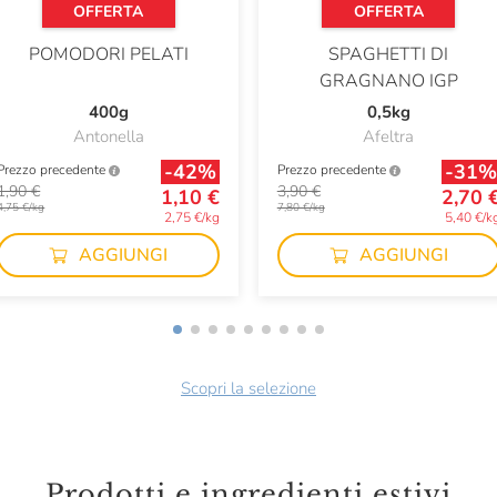
OFFERTA
OFFERTA
POMODORI PELATI
SPAGHETTI DI
GRAGNANO IGP
400g
0,5kg
Antonella
Afeltra
-42%
-31%
Prezzo precedente
Prezzo precedente
1,90 €
3,90 €
1,10 €
2,70 
4,75 €/kg
7,80 €/kg
2,75 €/kg
5,40 €/k
AGGIUNGI
AGGIUNGI
Scopri la selezione
Prodotti e ingredienti estivi