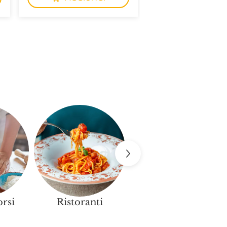
orsi
Ristoranti
Negozi