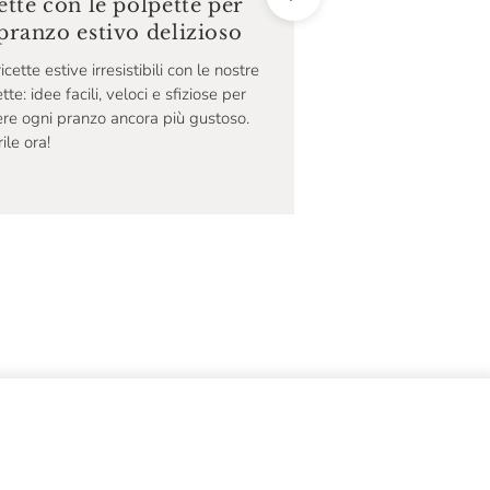
ette con le polpette per
Tagliolini al li
pranzo estivo delizioso
peperoncino
icette estive irresistibili con le nostre
La freschezza del limon
tte: idee facili, veloci e sfiziose per
piccante del peperoncin
re ogni pranzo ancora più gustoso.
gustoso, raffinato e ch
ile ora!
Ecco la tua prossima ric