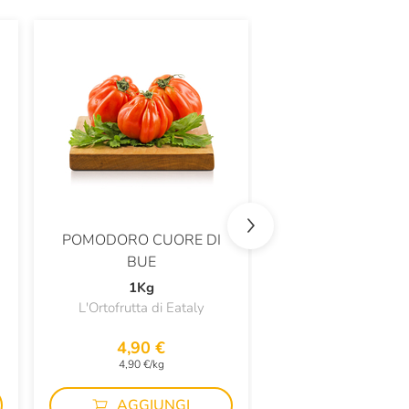
POMODORO CUORE DI
MOZZARELLA DI L
BUE
BUFALA
1Kg
250g
L'Ortofrutta di Eataly
Bontà degli Antichi
4,90 €
5,90 €
4,90 €/kg
23,60 €/kg
AGGIUNGI
AGGIUN