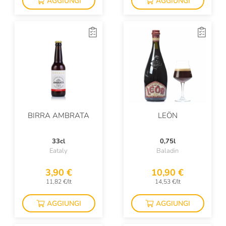
AGGIUNGI
AGGIUNGI
BIRRA AMBRATA
LEÖN
33cl
0,75l
Eataly
Baladin
3,90 €
10,90 €
11,82 €/lt
14,53 €/lt
AGGIUNGI
AGGIUNGI