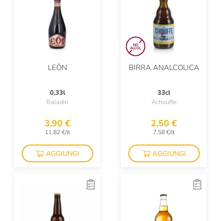
LEÖN
BIRRA ANALCOLICA
0,33l
33cl
Baladin
Achouffe
3,90 €
2,50 €
11,82 €/lt
7,58 €/lt
AGGIUNGI
AGGIUNGI