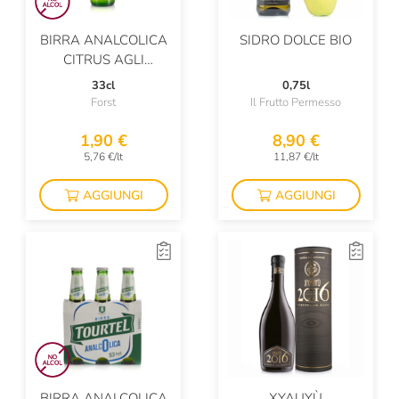
BIRRA ANALCOLICA
SIDRO DOLCE BIO
CITRUS AGLI
AGRUMI E ERBE
33cl
0,75l
Forst
Il Frutto Permesso
1,90 €
8,90 €
5,76 €/lt
11,87 €/lt
AGGIUNGI
AGGIUNGI
BIRRA ANALCOLICA
XYAUYÙ