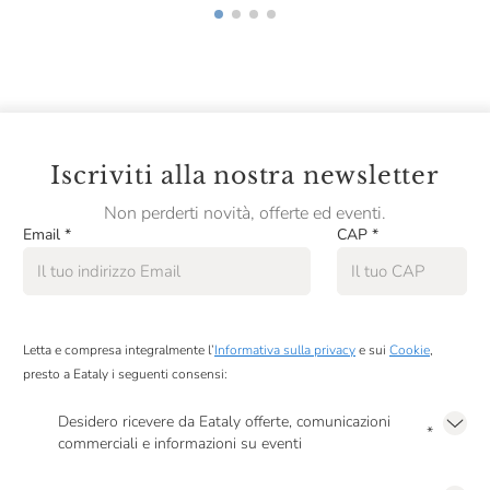
Iscriviti alla nostra newsletter
Non perderti novità, offerte ed eventi.
Email
*
CAP
*
Letta e compresa integralmente l’
Informativa sulla privacy
e sui
Cookie
,
presto a Eataly i seguenti consensi:
Desidero ricevere da Eataly offerte, comunicazioni
*
commerciali e informazioni su eventi
Presto a Eataly il mio consenso per le attività di marketing descritte al
punto
2.F dell’Informativa sulla Privacy