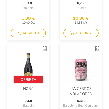
0,33l
0,75l
Baladin
Baladin
3,30 €
10,90 €
10,00 €/lt
14,53 €/lt
AGGIUNGI
AGGIUNGI
OFFERTA
NORA
IPA CERDOS
VOLADORES
0,33l
0,33l
Baladin
Barcelona Beer Company