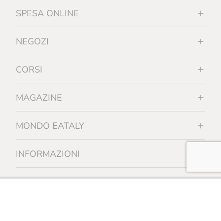
SPESA ONLINE
NEGOZI
CORSI
MAGAZINE
MONDO EATALY
INFORMAZIONI
Certificazione biologica - REGOLAMENTO (UE) 2018/848 - operatore
controllato n. 28516 - Organismo di controllo autorizzato da MASAF IT-
BIO-019