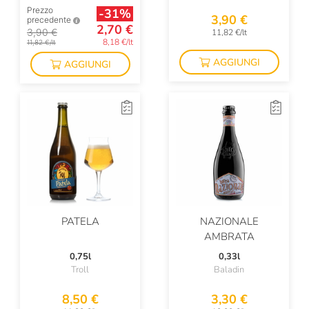
Prezzo
-31%
3,90 €
precedente
2,70 €
3,90 €
11,82 €/lt
8,18 €/lt
11,82 €/lt
AGGIUNGI
AGGIUNGI
PATELA
NAZIONALE
AMBRATA
0,75l
0,33l
Troll
Baladin
8,50 €
3,30 €