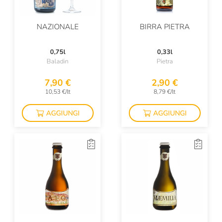
NAZIONALE
BIRRA PIETRA
0,75l
0,33l
Baladin
Pietra
7,90 €
2,90 €
10,53 €/lt
8,79 €/lt
AGGIUNGI
AGGIUNGI