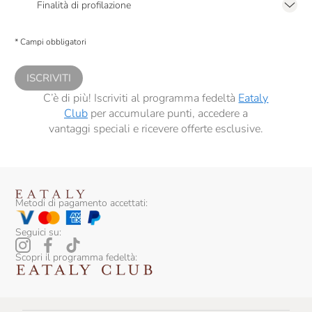
Finalità di profilazione
Presto a Eataly il consenso per trattare i miei dati per finalità di profilazione
descritte al
punto 2.E dell’Informativa sulla Privacy
, nonché per propormi
* Campi obbligatori
comunicazioni commerciali personalizzate, in caso di consenso prestato ai
sensi del precedente punto 1.
ISCRIVITI
C’è di più! Iscriviti al programma fedeltà
Eataly
Club
per accumulare punti, accedere a
vantaggi speciali e ricevere offerte esclusive.
Metodi di pagamento accettati:
Seguici su:
Scopri il programma fedeltà: