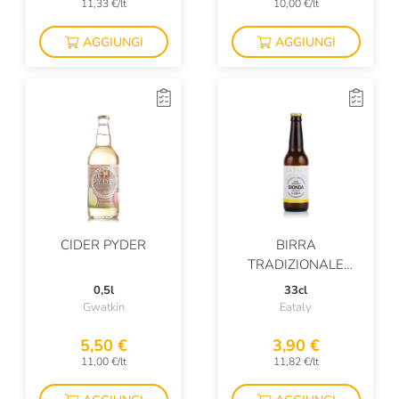
11,33 €/lt
10,00 €/lt
AGGIUNGI
AGGIUNGI
CIDER PYDER
BIRRA
TRADIZIONALE
BIONDA
0,5l
33cl
Gwatkin
Eataly
5,50 €
3,90 €
11,00 €/lt
11,82 €/lt