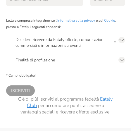
Letta e compresa integralmente l’
Informativa sulla privacy
e sui
Cookie
,
presto a Eataly i seguenti consensi:
Desidero ricevere da Eataly offerte, comunicazioni
*
commerciali e informazioni su eventi
Presto a Eataly il mio consenso per le attività di marketing descritte al
punto
2.F dell’Informativa sulla Privacy
Finalità di profilazione
Presto a Eataly il consenso per trattare i miei dati per finalità di profilazione
descritte al
punto 2.E dell’Informativa sulla Privacy
, nonché per propormi
* Campi obbligatori
comunicazioni commerciali personalizzate, in caso di consenso prestato ai
sensi del precedente punto 1.
ISCRIVITI
C’è di più! Iscriviti al programma fedeltà
Eataly
Club
per accumulare punti, accedere a
vantaggi speciali e ricevere offerte esclusive.