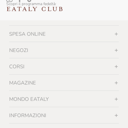
Scopri il programma fedeltà:
Falesco
Famiglia Orro
Fattoi
SPESA ONLINE
Fattoria La Rivolta
Fattoria Di Bacchereto
NEGOZI
Favaro
CORSI
Felline
Felluga
MAGAZINE
Felsina
MONDO EATALY
Ferrucci
Feudi Di San Gregorio
INFORMAZIONI
Filippo Grasso