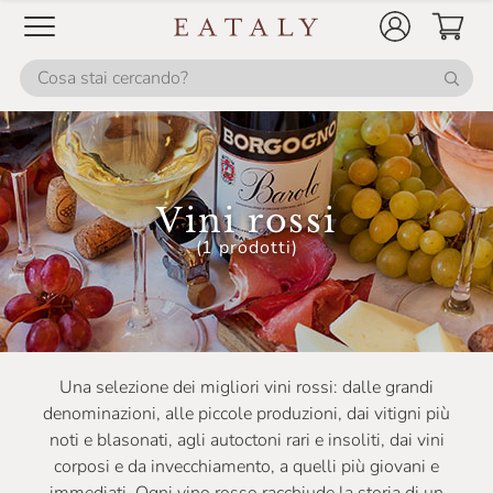
Casale Del Giglio
Cascina Corte
Cascina GemmaRina
Cascina Gilli
Cascina Valle Asinari
Vini rossi
Castellare Di Castellina
(1 prodotti)
Castello Monaci
Castello Monsanto
Castello Di Ama
Una selezione dei migliori vini rossi: dalle grandi
Castello Di Monsanto
denominazioni, alle piccole produzioni, dai vitigni più
noti e blasonati, agli autoctoni rari e insoliti, dai vini
Ceci
corposi e da invecchiamento, a quelli più giovani e
Celestina Fè