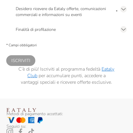
Dennis Zoppi
Desidero ricevere da Eataly offerte, comunicazioni
*
Di Majo Norante
commerciali e informazioni su eventi
Presto a Eataly il mio consenso per le attività di marketing descritte al
punto
Dirupi
2.F dell’Informativa sulla Privacy
Finalità di profilazione
Domaine Des Pères De L'Eglise
Presto a Eataly il consenso per trattare i miei dati per finalità di profilazione
descritte al
punto 2.E dell’Informativa sulla Privacy
, nonché per propormi
* Campi obbligatori
comunicazioni commerciali personalizzate, in caso di consenso prestato ai
Donna Olimpia
sensi del precedente punto 1.
Donnafugata
ISCRIVITI
C’è di più! Iscriviti al programma fedeltà
Eataly
Dourthe
Club
per accumulare punti, accedere a
vantaggi speciali e ricevere offerte esclusive.
Duca Di Salaparuta
Edi Kante
Elio Ottin
Metodi di pagamento accettati:
Emidio Pepe
Seguici su:
Fabrizio Ressia