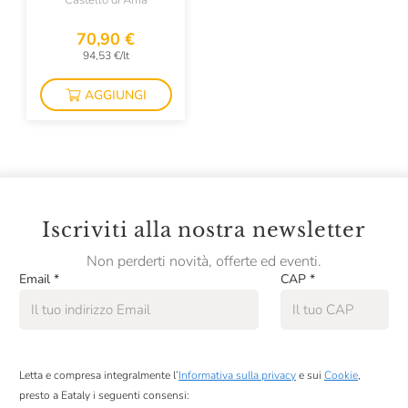
Castello di Ama
Colombaio Di Cencio
70,90 €
Colterenzio
94,53 €/lt
Conti Di Buscareto
AGGIUNGI
Contini
Contrada Di Sorano
Cooperativa Agricola La Collina
Corte Giara
Iscriviti alla nostra newsletter
Cos
Non perderti novità, offerte ed eventi.
Email
*
CAP
*
Cotar
Croci
David Duband
Letta e compresa integralmente l’
Informativa sulla privacy
e sui
Cookie
,
Denis Montanar
presto a Eataly i seguenti consensi: