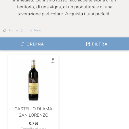
immediati. Ogni vino rosso racchiude la storia di un
territorio, di una vigna, di un produttore e di una
Certosa Di Belriguardo
lavorazione particolare. Acquista i tuoi preferiti.
Chateau De Roquefort
Home
...
Vino
Chateau Musar
Chiarli
ORDINA
FILTRA
Cincinnato
Ciolli
Claudio Cipressi
Clerico
Cleto Chiarli
ColleMassari
CASTELLO DI AMA
SAN LORENZO
Colombaio Santa Chiara
0,75l