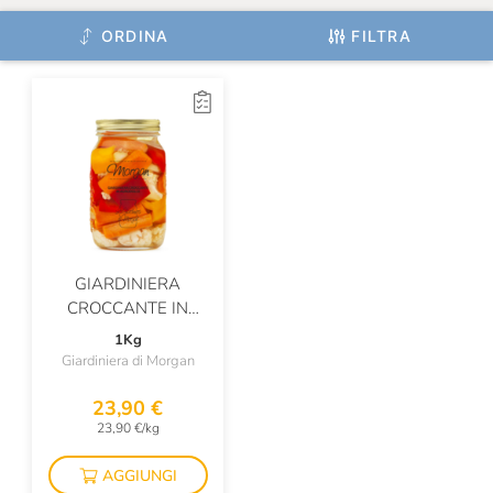
ORDINA
FILTRA
GIARDINIERA
CROCCANTE IN
AGRODOLCE
1Kg
Giardiniera di Morgan
23,90 €
23,90 €/kg
AGGIUNGI