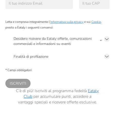
Letta e compresa integralmente l’
Informativa sulla privacy
e sui
Cookie
,
presto a Eataly i seguenti consensi:
Desidero ricevere da Eataly offerte, comunicazioni
*
commerciali e informazioni su eventi
Presto a Eataly il mio consenso per le attività di marketing descritte al
punto
2.F dell’Informativa sulla Privacy
Finalità di profilazione
Presto a Eataly il consenso per trattare i miei dati per finalità di profilazione
descritte al
punto 2.E dell’Informativa sulla Privacy
, nonché per propormi
* Campi obbligatori
comunicazioni commerciali personalizzate, in caso di consenso prestato ai
sensi del precedente punto 1.
ISCRIVITI
C’è di più! Iscriviti al programma fedeltà
Eataly
Club
per accumulare punti, accedere a
vantaggi speciali e ricevere offerte esclusive.